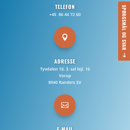
TELEFON
SPØRGSMÅL OG SVAR
+45 86 44 72 60

ADRESSE
Tyvdalen 10, 3. sal lejl. 16
Vorup
8940 Randers SV

E-MAIL