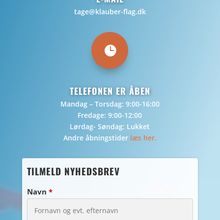
tage@klauber-flag.dk

TELEFONEN ER ÅBEN
Mandag – Torsdag: 9:00-16:00
Fredage: 9:00-12:00
Lørdag- Søndag: Lukket
Andre åbningstider
læs her.
TILMELD NYHEDSBREV
Navn
*