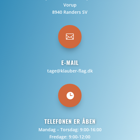
Vorup
8940 Randers SV

E-MAIL
tage@klauber-flag.dk

TELEFONEN ER ÅBEN
Mandag – Torsdag: 9:00-16:00
Fredage: 9:00-12:00