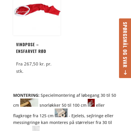
SPØRGSMÅL OG SVAR
VINDPOSE –
ENSFARVET RØD
Fra
267,50
kr.
pr.
stk.
MONTERING:
Specielmontering af løbegang 30 til 50
cm
snorløkker 50 til 100 cm
eller
flagkroge fra 125 cm
- Ejelets, sejlringe eller
messingringe kan monteres på størrelser fra 30 til