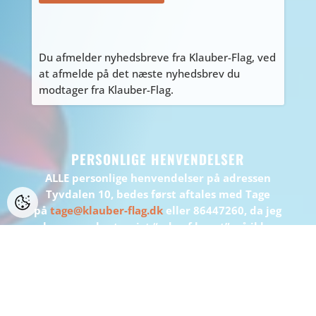
Du afmelder nyhedsbreve fra Klauber-Flag, ved
at afmelde på det næste nyhedsbrev du
modtager fra Klauber-Flag.
PERSONLIGE HENVENDELSER
ALLE personlige henvendelser på adressen
Tyvdalen 10, bedes først aftales med Tage
på
tage@klauber-flag.dk
eller 86447260, da jeg
kan være kortvarigt “ude af huset”, gå ikke
forgæves.
BEMÆRK: Der er ikke muligt at handle eller
afhente på adressen.