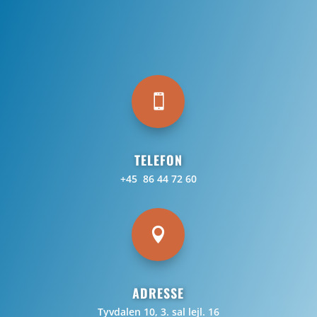

TELEFON
+45 86 44 72 60

ADRESSE
Tyvdalen 10, 3. sal lejl. 16