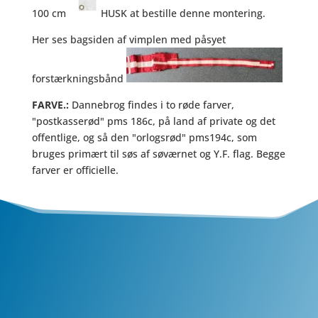
100 cm
HUSK at bestille denne montering.
Her ses bagsiden af vimplen med påsyet
forstærkningsbånd
FARVE.:
Dannebrog findes i to røde farver,
"postkasserød" pms 186c, på land af private og det
offentlige, og så den "orlogsrød" pms194c, som
bruges primært til søs af søværnet og Y.F. flag. Begge
farver er officielle.