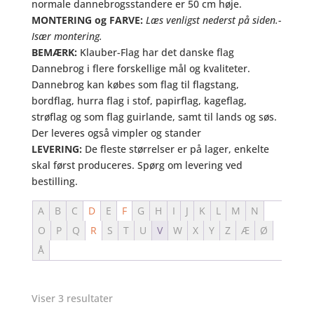
normale dannebrogsstandere er 50 cm høje.
MONTERING og FARVE:
Læs venligst nederst på siden.-
Især montering.
BEMÆRK:
Klauber-Flag har det danske flag
Dannebrog i flere forskellige mål og kvaliteter.
Dannebrog kan købes som flag til flagstang,
bordflag, hurra flag i stof, papirflag, kageflag,
strøflag og som flag guirlande, samt til lands og søs.
Der leveres også vimpler og stander
LEVERING:
De fleste størrelser er på lager, enkelte
skal først produceres. Spørg om levering ved
bestilling.
A
B
C
D
E
F
G
H
I
J
K
L
M
N
O
P
Q
R
S
T
U
V
W
X
Y
Z
Æ
Ø
Å
Viser 3 resultater