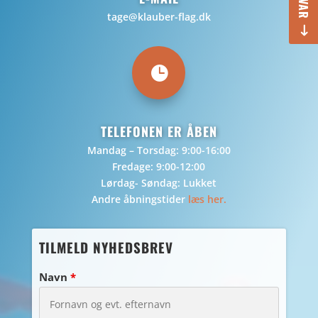
tage@klauber-flag.dk

TELEFONEN ER ÅBEN
Mandag – Torsdag: 9:00-16:00
Fredage: 9:00-12:00
Lørdag- Søndag: Lukket
Andre åbningstider
læs her.
TILMELD NYHEDSBREV
Navn
*