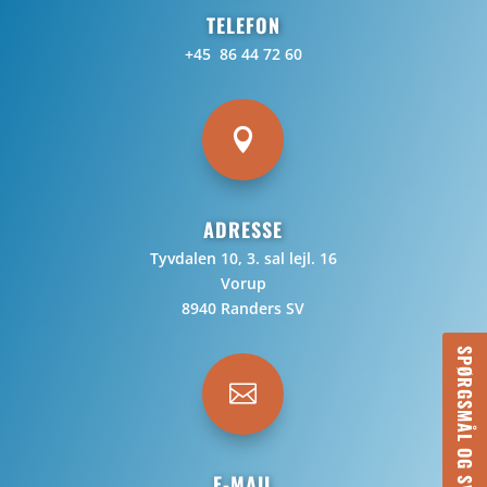
TELEFON
+45 86 44 72 60

ADRESSE
Tyvdalen 10, 3. sal lejl. 16
Vorup
8940 Randers SV
SPØRGSMÅL OG SVAR

E-MAIL