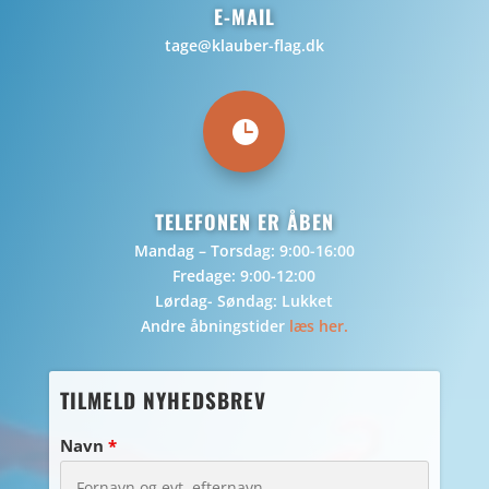
E-MAIL
tage@klauber-flag.dk

TELEFONEN ER ÅBEN
Mandag – Torsdag: 9:00-16:00
Fredage: 9:00-12:00
Lørdag- Søndag: Lukket
Andre åbningstider
læs her.
TILMELD NYHEDSBREV
Navn
*