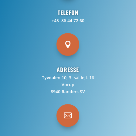
TELEFON
+45 86 44 72 60

ADRESSE
Tyvdalen 10, 3. sal lejl. 16
Vorup
8940 Randers SV
