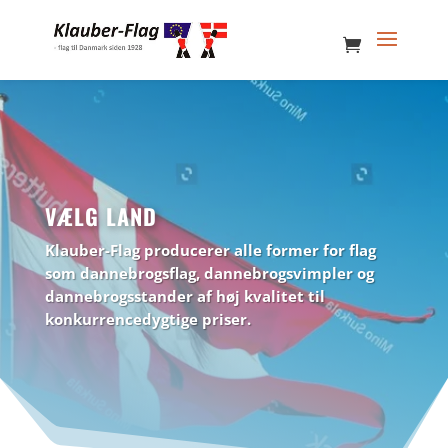
VÆLG LAND
Klauber-Flag producerer alle former for flag
som dannebrogsflag, dannebrogsvimpler og
dannebrogsstander af høj kvalitet til
konkurrencedygtige priser.