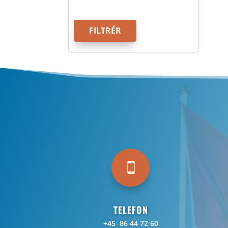
FILTRÉR

TELEFON
+45 86 44 72 60