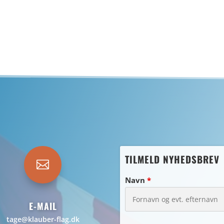
TILMELD NYHEDSBREV

Navn
*
E-MAIL
tage@klauber-flag.dk