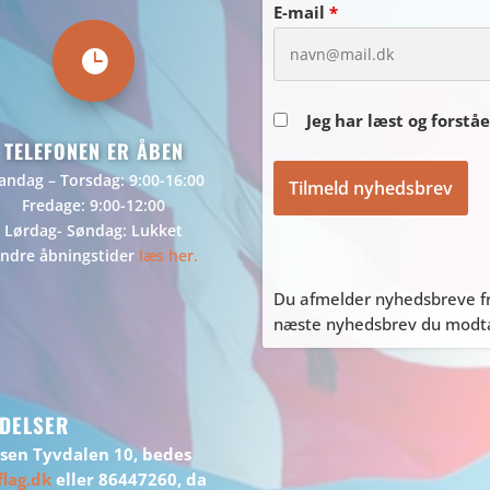
E-mail
*

Jeg har læst og forstå
TELEFONEN ER ÅBEN
ndag – Torsdag: 9:00-16:00
Fredage: 9:00-12:00
Lørdag- Søndag: Lukket
ndre åbningstider
læs her.
Du afmelder nyhedsbreve fr
næste nyhedsbrev du modtag
DELSER
ssen Tyvdalen 10, bedes
lag.dk
eller 86447260, da