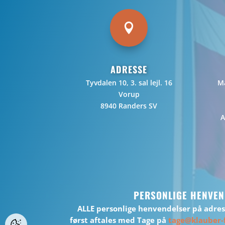

ADRESSE
Tyvdalen 10, 3. sal lejl. 16
Ma
Vorup
8940 Randers SV
A
PERSONLIGE HENVEN
ALLE personlige henvendelser på adre
først aftales med Tage på
tage@klauber-f