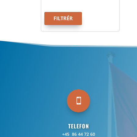
FILTRÉR

TELEFON
+45 86 44 72 60