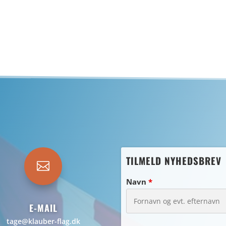
TILMELD NYHEDSBREV

Navn
*
E-MAIL
tage@klauber-flag.dk