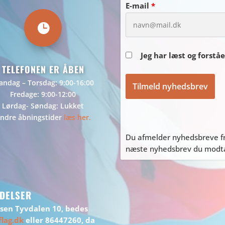
E-mail
*

Jeg har læst og forstå
TELEFONEN ER ÅBEN
ndag – Torsdag: 9:00-16:00
Fredage: 9:00-12:00
Lørdag- Søndag: Lukket
ndre åbningstider
læs her.
Du afmelder nyhedsbreve fr
næste nyhedsbrev du modtag
DELSER
ssen Tyvdalen 10, bedes
lag.dk
eller 86447260, da