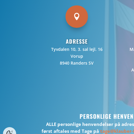

ADRESSE
Tyvdalen 10, 3. sal lejl. 16
Ma
Vorup
8940 Randers SV
A
PERSONLIGE HENVEN
ALLE personlige henvendelser på adre
først aftales med Tage på
tage@klauber-f