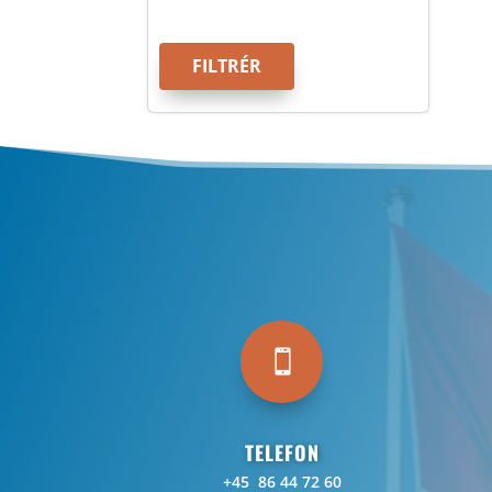
FILTRÉR

TELEFON
+45 86 44 72 60