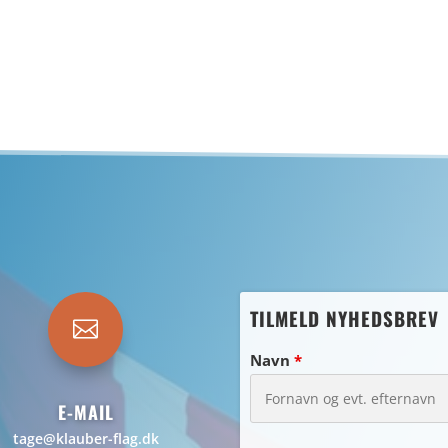
TILMELD NYHEDSBREV

Navn
*
E-MAIL
tage@klauber-flag.dk