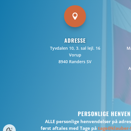

ADRESSE
Tyvdalen 10, 3. sal lejl. 16
Ma
Vorup
8940 Randers SV
A
PERSONLIGE HENVEN
ALLE personlige henvendelser på adre
først aftales med Tage på
tage@klauber-f