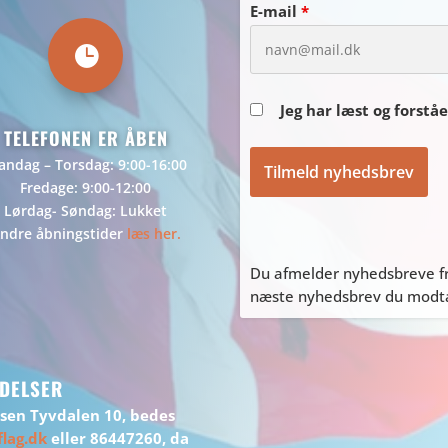
E-mail
*

Jeg har læst og forstå
TELEFONEN ER ÅBEN
ndag – Torsdag: 9:00-16:00
Fredage: 9:00-12:00
Lørdag- Søndag: Lukket
ndre åbningstider
læs her.
Du afmelder nyhedsbreve fr
næste nyhedsbrev du modtag
DELSER
ssen Tyvdalen 10, bedes
lag.dk
eller 86447260, da