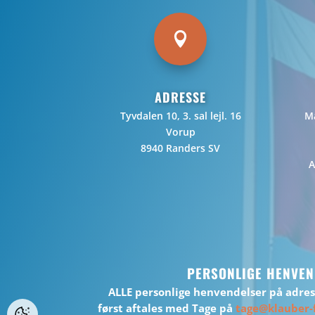

ADRESSE
Tyvdalen 10, 3. sal lejl. 16
Ma
Vorup
8940 Randers SV
A
PERSONLIGE HENVEN
ALLE personlige henvendelser på adre
først aftales med Tage på
tage@klauber-f