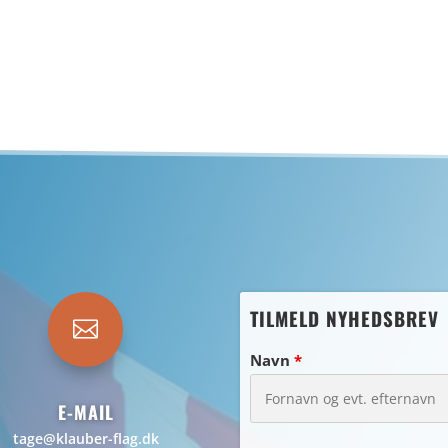
TILMELD NYHEDSBREV

Navn
*
E-MAIL
tage@klauber-flag.dk