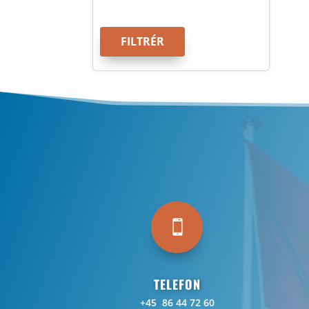
FILTRÉR

TELEFON
+45 86 44 72 60