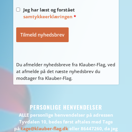
Jeg har læst og forstået
samtykkeerklæringen
*
Du afmelder nyhedsbreve fra Klauber-Flag, ved
at afmelde på det næste nyhedsbrev du
modtager fra Klauber-Flag.
PERSONLIGE HENVENDELSER
ALLE personlige henvendelser på adressen
Tyvdalen 10, bedes først aftales med Tage
på
tage@klauber-flag.dk
eller 86447260, da jeg