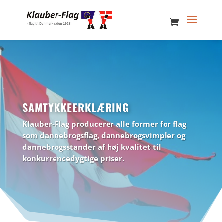
SAMTYKKEERKLÆRING
Klauber-Flag producerer alle former for flag
som dannebrogsflag, dannebrogsvimpler og
dannebrogsstander af høj kvalitet til
konkurrencedygtige priser.