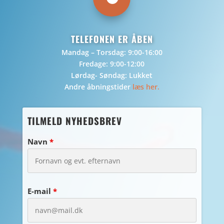
TELEFONEN ER ÅBEN
Mandag – Torsdag: 9:00-16:00
Fredage: 9:00-12:00
Lørdag- Søndag: Lukket
Andre åbningstider
læs her.
TILMELD NYHEDSBREV
Navn
*
E-mail
*