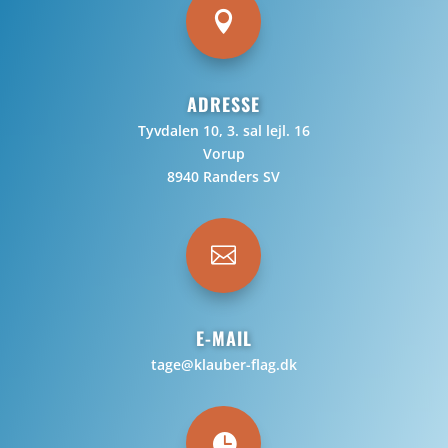

ADRESSE
Tyvdalen 10, 3. sal lejl. 16
Vorup
8940 Randers SV

E-MAIL
tage@klauber-flag.dk
