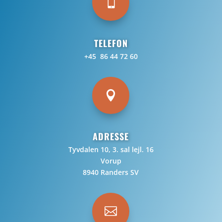

TELEFON
+45 86 44 72 60

ADRESSE
Tyvdalen 10, 3. sal lejl. 16
Vorup
8940 Randers SV
