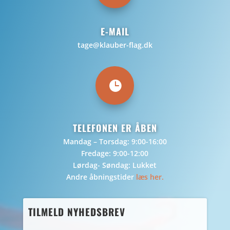
E-MAIL
tage@klauber-flag.dk

TELEFONEN ER ÅBEN
Mandag – Torsdag: 9:00-16:00
Fredage: 9:00-12:00
Lørdag- Søndag: Lukket
Andre åbningstider
læs her.
TILMELD NYHEDSBREV