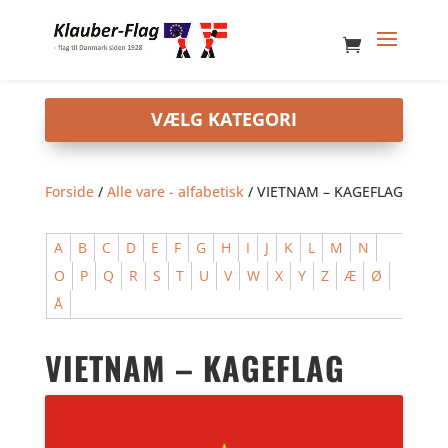
Forside
/
Alle vare - alfabetisk
/ VIETNAM – KAGEFLAG
A
B
C
D
E
F
G
H
I
J
K
L
M
N
O
P
Q
R
S
T
U
V
W
X
Y
Z
Æ
Ø
Å
VIETNAM – KAGEFLAG