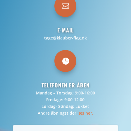

E-MAIL
tage@klauber-flag.dk

TELEFONEN ER ÅBEN
Mandag – Torsdag: 9:00-16:00
Fredage: 9:00-12:00
Lørdag- Søndag: Lukket
Andre åbningstider
læs her.