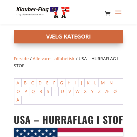
Forside
/
Alle vare - alfabetisk
/ USA – HURRAFLAG I
STOF
A
B
C
D
E
F
G
H
I
J
K
L
M
N
O
P
Q
R
S
T
U
V
W
X
Y
Z
Æ
Ø
Å
USA – HURRAFLAG I STOF