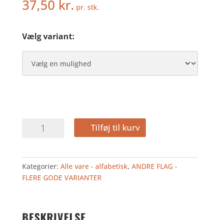
37,50
kr.
pr. stk.
Vælg variant:
USA
Tilføj til kurv
-
HURRAFLAG
I
Kategorier:
Alle vare - alfabetisk
,
ANDRE FLAG -
STOF
FLERE GODE VARIANTER
antal
BESKRIVELSE