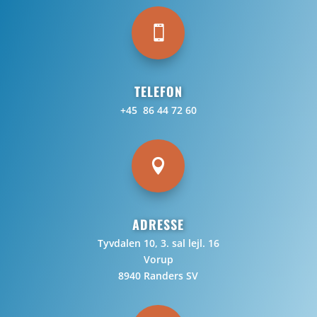

TELEFON
+45 86 44 72 60

ADRESSE
Tyvdalen 10, 3. sal lejl. 16
Vorup
8940 Randers SV