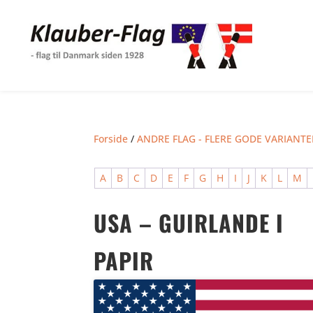
Forside
/
ANDRE FLAG - FLERE GODE VARIANTE
A
B
C
D
E
F
G
H
I
J
K
L
M
USA – GUIRLANDE I
PAPIR