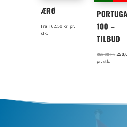
ÆRØ
PORTUGA
100 –
Fra
162,50
kr.
pr.
stk.
TILBUD
Den
250,
855,00
kr.
oprin
pr. stk.
pris
var:
855,
kr..