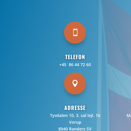

TELEFON
+45 86 44 72 60

ADRESSE
Tyvdalen 10, 3. sal lejl. 16
Ma
Vorup
8940 Randers SV