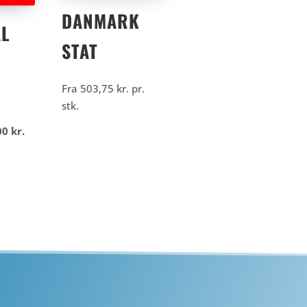
DANMARK
L
STAT
Fra
503,75
kr.
pr.
stk.
Den
00
kr.
delige
aktuelle
pris
er:
00
250,00
kr..