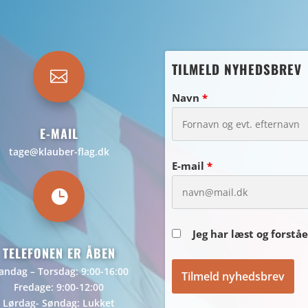
TILMELD NYHEDSBREV

Navn
*
E-MAIL
tage@klauber-flag.dk
E-mail
*

Jeg har læst og forstå
TELEFONEN ER ÅBEN
ndag – Torsdag: 9:00-16:00
Fredage: 9:00-12:00
Lørdag- Søndag: Lukket