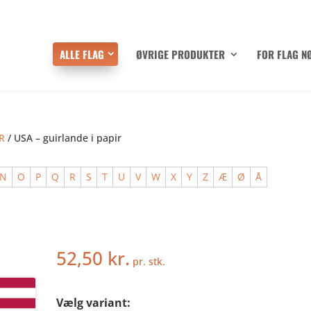
ALLE FLAG
ØVRIGE PRODUKTER
FOR FLAG N
R
/ USA – guirlande i papir
N
O
P
Q
R
S
T
U
V
W
X
Y
Z
Æ
Ø
Å
52,50
kr.
pr. stk.
Vælg variant: