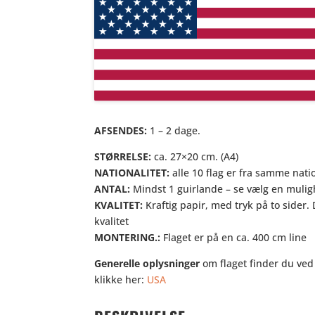
AFSENDES:
1 – 2 dage.
STØRRELSE:
ca. 27×20 cm. (A4)
NATIONALITET:
alle 10 flag er fra samme nati
ANTAL:
Mindst 1 guirlande – se vælg en muli
KVALITET:
Kraftig papir, med tryk på to sider.
kvalitet
MONTERING.:
Flaget er på en ca. 400 cm line
Generelle oplysninger
om flaget finder du ved
klikke her:
USA