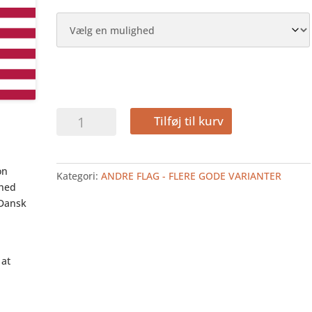
USA
Tilføj til kurv
–
guirlande
i
on
Kategori:
ANDRE FLAG - FLERE GODE VARIANTER
papir
ghed
antal
 Dansk
 at