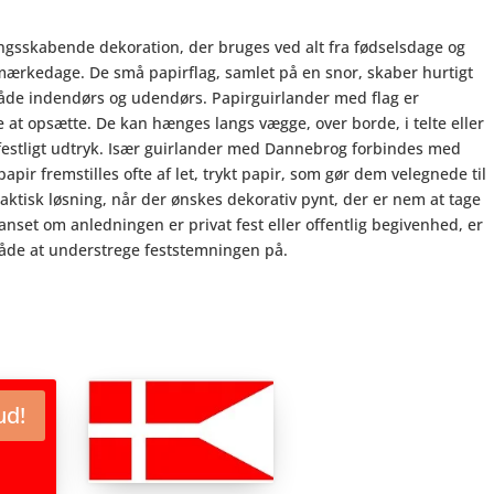
ngsskabende dekoration, der bruges ved alt fra fødselsdage og
mærkedage. De små papirflag, samlet på en snor, skaber hurtigt
både indendørs og udendørs. Papirguirlander med flag er
e at opsætte. De kan hænges langs vægge, over borde, i telte eller
 festligt udtryk. Især guirlander med Dannebrog forbindes med
papir fremstilles ofte af let, trykt papir, som gør dem velegnede til
aktisk løsning, når der ønskes dekorativ pynt, der er nem at tage
nset om anledningen er privat fest eller offentlig begivenhed, er
 måde at understrege feststemningen på.
ud!