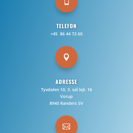

TELEFON
+45 86 44 72 60

ADRESSE
Tyvdalen 10, 3. sal lejl. 16
Vorup
8940 Randers SV
