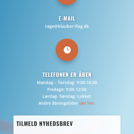
E-MAIL
tage@klauber-flag.dk

TELEFONEN ER ÅBEN
Mandag – Torsdag: 9:00-16:00
Fredage: 9:00-12:00
Lørdag- Søndag: Lukket
Andre åbningstider
læs her.
TILMELD NYHEDSBREV