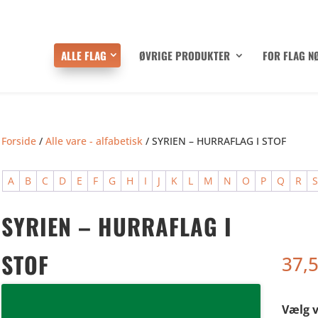
ALLE FLAG
ØVRIGE PRODUKTER
FOR FLAG N
Forside
/
Alle vare - alfabetisk
/ SYRIEN – HURRAFLAG I STOF
A
B
C
D
E
F
G
H
I
J
K
L
M
N
O
P
Q
R
SYRIEN – HURRAFLAG I
STOF
37,
Vælg v