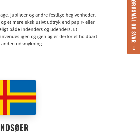
SPØRGSMÅL OG SVAR
sdage, jubilæer og andre festlige begivenheder.
ald og et mere eksklusivt udtryk end papir- eller
ydeligt både indendørs og udendørs. Et
 anvendes igen og igen og er derfor et holdbart
f en anden udsmykning.
ANDSØER