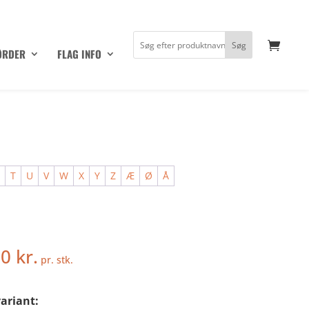
ØRDER
FLAG INFO
S
T
U
V
W
X
Y
Z
Æ
Ø
Å
50
kr.
pr. stk.
ariant: