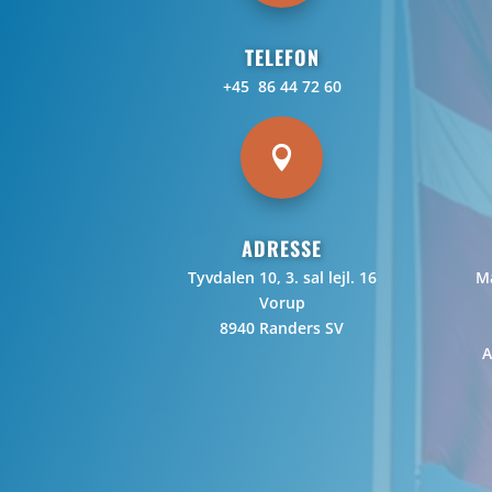
TELEFON
+45 86 44 72 60

ADRESSE
Tyvdalen 10, 3. sal lejl. 16
Ma
Vorup
8940 Randers SV
A