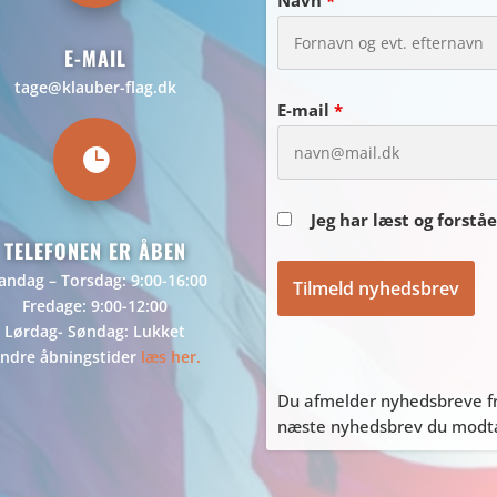
E-MAIL
tage@klauber-flag.dk
E-mail
*

Jeg har læst og forstå
TELEFONEN ER ÅBEN
ndag – Torsdag: 9:00-16:00
Fredage: 9:00-12:00
Lørdag- Søndag: Lukket
ndre åbningstider
læs her.
Du afmelder nyhedsbreve fr
næste nyhedsbrev du modtag