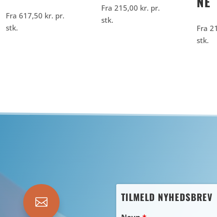
NE
Fra
215,00
kr.
pr.
Fra
617,50
kr.
pr.
stk.
stk.
Fra
2
stk.
TILMELD NYHEDSBREV

Navn
*