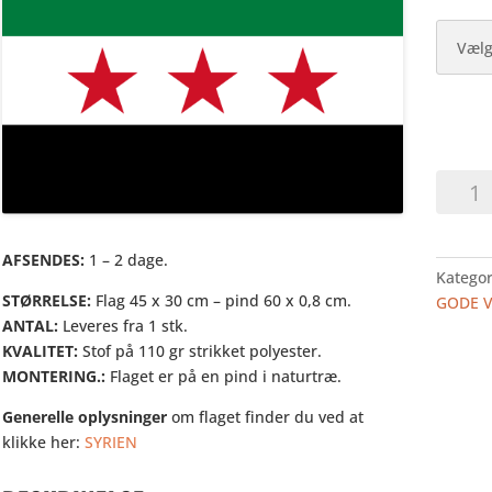
SYRIEN
-
HURRA
I
AFSENDES:
1 – 2 dage.
Kategor
STOF
STØRRELSE:
Flag 45 x 30 cm – pind 60 x 0,8 cm.
GODE 
antal
ANTAL:
Leveres fra 1 stk.
KVALITET:
Stof på 110 gr strikket polyester.
MONTERING.:
Flaget er på en pind i naturtræ.
Generelle oplysninger
om flaget finder du ved at
klikke her:
SYRIEN