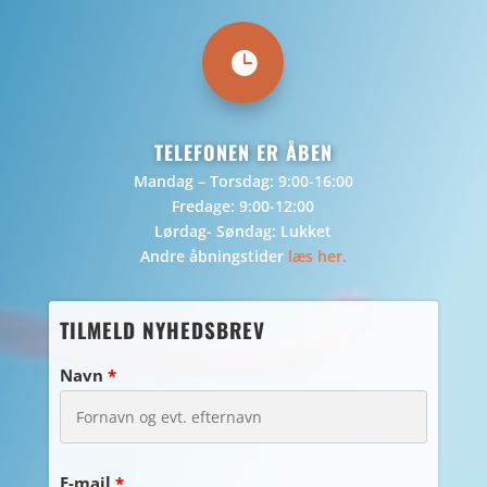

TELEFONEN ER ÅBEN
Mandag – Torsdag: 9:00-16:00
Fredage: 9:00-12:00
Lørdag- Søndag: Lukket
Andre åbningstider
læs her.
TILMELD NYHEDSBREV
Navn
*
E-mail
*