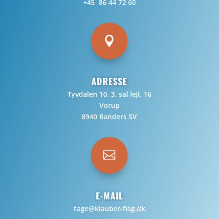
+45 86 44 72 60

ADRESSE
Tyvdalen 10, 3. sal lejl. 16
Vorup
8940 Randers SV

E-MAIL
tage@klauber-flag.dk