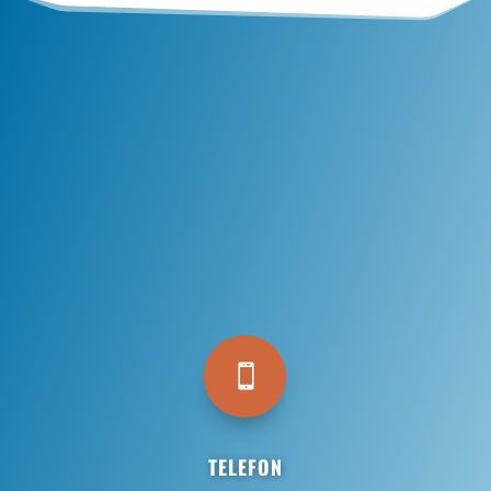

TELEFON