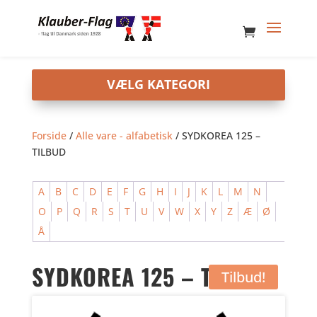
Forside
/
Alle vare - alfabetisk
/ SYDKOREA 125 –
TILBUD
A
B
C
D
E
F
G
H
I
J
K
L
M
N
O
P
Q
R
S
T
U
V
W
X
Y
Z
Æ
Ø
Å
SYDKOREA 125 – TILBUD
Tilbud!