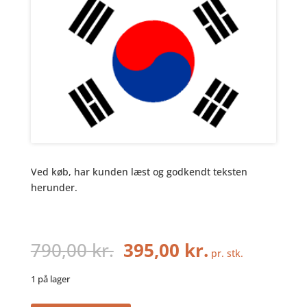
Ved køb, har kunden læst og godkendt teksten
herunder.
Den
Den
790,00
kr.
395,00
kr.
pr. stk.
oprindelige
aktuelle
pris
pris
1 på lager
var:
er: