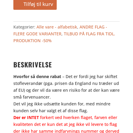
790,00
395,00
SYDKOREA
Tilføj til kurv
kr..
kr..
125
-
TILBUD
Kategorier:
Alle vare - alfabetisk
,
ANDRE FLAG -
antal
FLERE GODE VARIANTER
,
TILBUD PÅ FLAG FRA TIDL.
PRODUKTION -50%
BESKRIVELSE
Hvorfor så denne rabat
– Det er fordi jeg har skiftet
stofleverandør (pga. prisen da England nu træder ud
af EU) og der vil da være en risiko for at der kan være
små farvenuancer.
Det vil jeg ikke udsætte kunden for, med mindre
kunden selv har valgt et af disse flag.
Der er INTET
forkert ved hverken flaget, farven eller
kvaliteten det er kun det at jeg ikke vil levere to flag
der ikke har samme indfarvnings nummer og derved