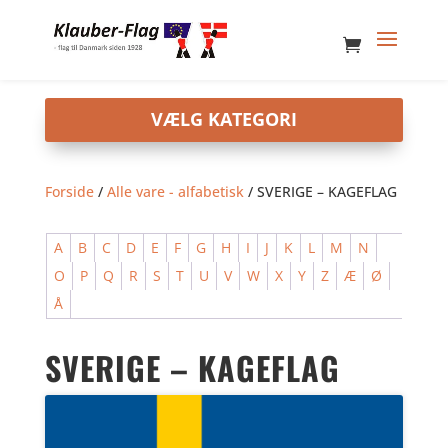
Forside
/
Alle vare - alfabetisk
/ SVERIGE – KAGEFLAG
A
B
C
D
E
F
G
H
I
J
K
L
M
N
O
P
Q
R
S
T
U
V
W
X
Y
Z
Æ
Ø
Å
SVERIGE – KAGEFLAG