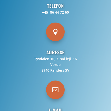
TELEFON
+45 86 44 72 60

ADRESSE
Tyvdalen 10, 3. sal lejl. 16
Vorup
8940 Randers SV

E-MAIL