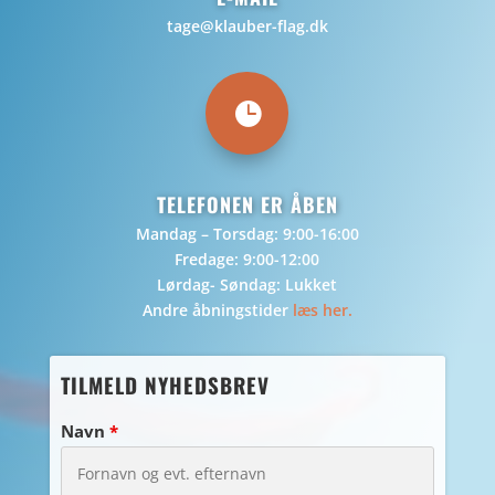
tage@klauber-flag.dk

TELEFONEN ER ÅBEN
Mandag – Torsdag: 9:00-16:00
Fredage: 9:00-12:00
Lørdag- Søndag: Lukket
Andre åbningstider
læs her.
TILMELD NYHEDSBREV
Navn
*