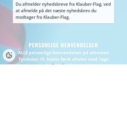
Du afmelder nyhedsbreve fra Klauber-Flag, ved
at afmelde på det næste nyhedsbrev du
modtager fra Klauber-Flag.
PERSONLIGE HENVENDELSER
ALLE personlige henvendelser på adressen
Tyvdalen 10, bedes først aftales med Tage
på
tage@klauber-flag.dk
eller 86447260, da jeg
kan være kortvarigt “ude af huset”, gå ikke
forgæves.
BEMÆRK: Der er ikke muligt at handle eller
afhente på adressen.
WEBDESIGN:
WEBBUREAUET INFOSERV
/ WEBHOTEL:
INFOSERV
HOSTING