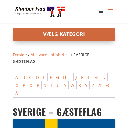
Forside
/
Alle vare - alfabetisk
/ SVERIGE –
GÆSTEFLAG
A
B
C
D
E
F
G
H
I
J
K
L
M
N
O
P
Q
R
S
T
U
V
W
X
Y
Z
Æ
Ø
Å
SVERIGE – GÆSTEFLAG