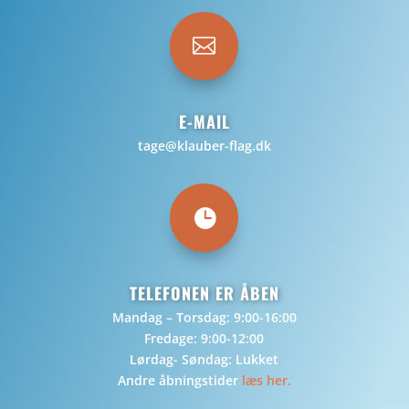

E-MAIL
tage@klauber-flag.dk

TELEFONEN ER ÅBEN
Mandag – Torsdag: 9:00-16:00
Fredage: 9:00-12:00
Lørdag- Søndag: Lukket
Andre åbningstider
læs her.