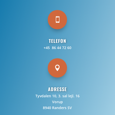

TELEFON
+45 86 44 72 60

ADRESSE
Tyvdalen 10, 3. sal lejl. 16
Vorup
8940 Randers SV