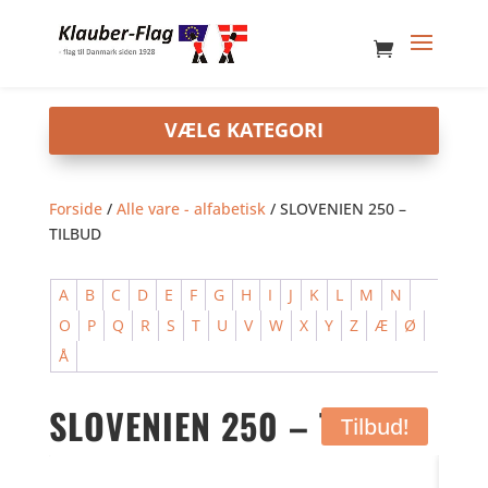
Forside
/
Alle vare - alfabetisk
/ SLOVENIEN 250 –
TILBUD
A
B
C
D
E
F
G
H
I
J
K
L
M
N
O
P
Q
R
S
T
U
V
W
X
Y
Z
Æ
Ø
Å
SLOVENIEN 250 – TILBUD
Tilbud!