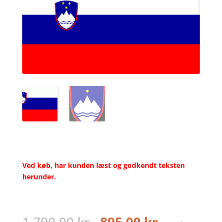
Ved køb, har kunden læst og godkendt teksten
herunder.
Den
Den
1.790,00
kr.
895,00
kr.