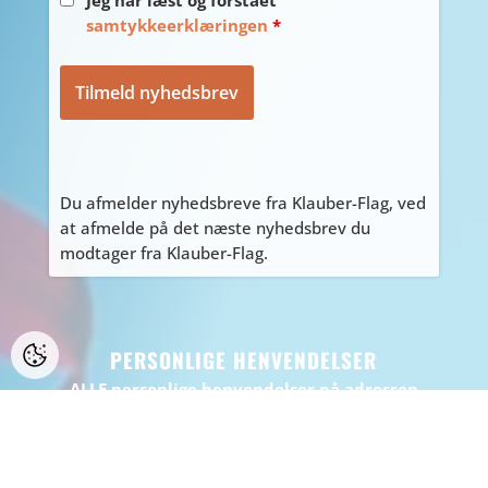
samtykkeerklæringen
*
Du afmelder nyhedsbreve fra Klauber-Flag, ved
at afmelde på det næste nyhedsbrev du
modtager fra Klauber-Flag.
PERSONLIGE HENVENDELSER
ALLE personlige henvendelser på adressen
Tyvdalen 10, bedes først aftales med Tage
på
tage@klauber-flag.dk
eller 86447260, da jeg
kan være kortvarigt “ude af huset”, gå ikke