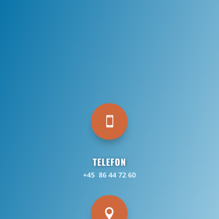

TELEFON
+45 86 44 72 60
