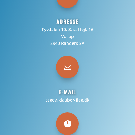
ADRESSE
Tyvdalen 10, 3. sal lejl. 16
Vorup
8940 Randers SV

E-MAIL
tage@klauber-flag.dk
