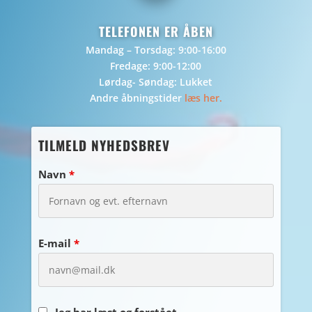
TELEFONEN ER ÅBEN
Mandag – Torsdag: 9:00-16:00
Fredage: 9:00-12:00
Lørdag- Søndag: Lukket
Andre åbningstider
læs her.
TILMELD NYHEDSBREV
Navn
*
E-mail
*
Jeg har læst og forstået