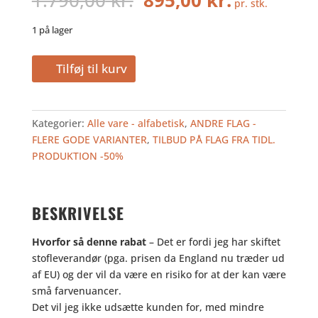
pr. stk.
oprindelige
aktuelle
pris
pris
1 på lager
var:
er:
1.790,00
895,00
SLOVENIEN
Tilføj til kurv
kr..
kr..
250
-
TILBUD
Kategorier:
Alle vare - alfabetisk
,
ANDRE FLAG -
antal
FLERE GODE VARIANTER
,
TILBUD PÅ FLAG FRA TIDL.
PRODUKTION -50%
BESKRIVELSE
Hvorfor så denne rabat
– Det er fordi jeg har skiftet
stofleverandør (pga. prisen da England nu træder ud
af EU) og der vil da være en risiko for at der kan være
små farvenuancer.
Det vil jeg ikke udsætte kunden for, med mindre