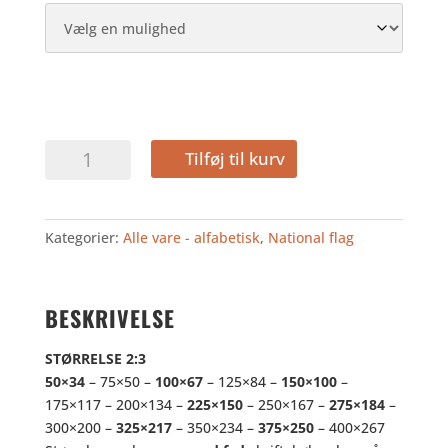
SCHWEIZ
Tilføj til kurv
2:3
antal
Kategorier:
Alle vare - alfabetisk
,
National flag
BESKRIVELSE
STØRRELSE 2:3
50×34
– 75×50 –
100×67
– 125×84 –
150×100
–
175×117 – 200×134 –
225×150
– 250×167 –
275×184
–
300×200 –
325×217
– 350×234 –
375×250
– 400×267