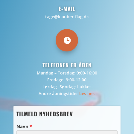
E-MAIL
tage@klauber-flag.dk

TELEFONEN ER ÅBEN
Mandag – Torsdag: 9:00-16:00
Fredage: 9:00-12:00
Lørdag- Søndag: Lukket
Andre åbningstider
læs her.
TILMELD NYHEDSBREV
Navn
*