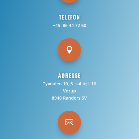
TELEFON
+45 86 44 72 60

ADRESSE
Tyvdalen 10, 3. sal lejl. 16
Vorup
8940 Randers SV
