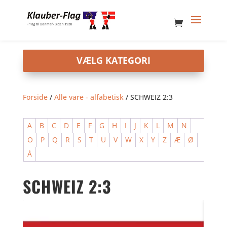
Forside
/
Alle vare - alfabetisk
/ SCHWEIZ 2:3
A
B
C
D
E
F
G
H
I
J
K
L
M
N
O
P
Q
R
S
T
U
V
W
X
Y
Z
Æ
Ø
Å
SCHWEIZ 2:3