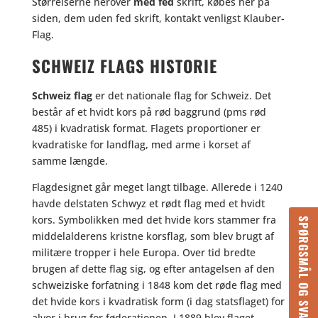
Størrelserne herover
med fed
skrift, købes her på
siden, dem uden fed skrift, kontakt venligst Klauber-
Flag.
SCHWEIZ FLAGS HISTORIE
Schweiz flag
er det nationale flag for Schweiz. Det
består af et hvidt kors på rød baggrund (pms rød
485) i kvadratisk format. Flagets proportioner er
kvadratiske for landflag, med arme i korset af
samme længde.
Flagdesignet går meget langt tilbage. Allerede i 1240
havde delstaten Schwyz et rødt flag med et hvidt
kors. Symbolikken med det hvide kors stammer fra
SPØRGSMÅL OG SVAR
middelalderens kristne korsflag, som blev brugt af
militære tropper i hele Europa. Over tid bredte
brugen af dette flag sig, og efter antagelsen af den
schweiziske forfatning i 1848 kom det røde flag med
det hvide kors i kvadratisk form (i dag statsflaget) for
alvor i brug for føderationen. I 1889 blev flaget