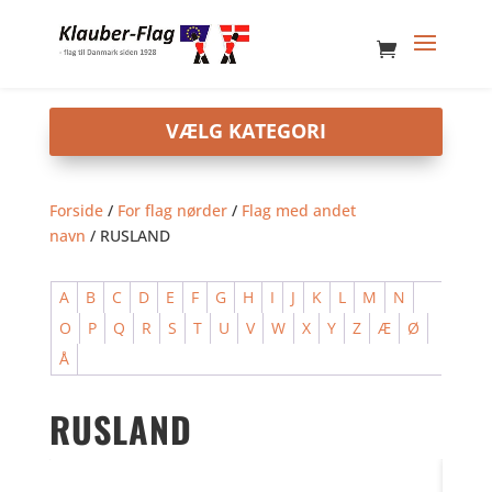
Forside
/
For flag nørder
/
Flag med andet
navn
/ RUSLAND
A
B
C
D
E
F
G
H
I
J
K
L
M
N
O
P
Q
R
S
T
U
V
W
X
Y
Z
Æ
Ø
Å
RUSLAND