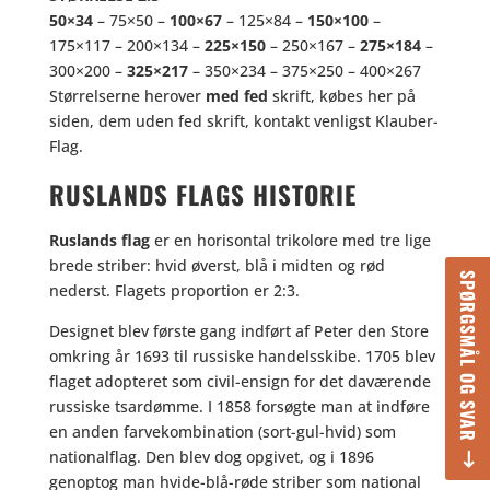
50×34
– 75×50 –
100×67
– 125×84 –
150×100
–
175×117 – 200×134 –
225×150
– 250×167 –
275×184
–
300×200 –
325×217
– 350×234 – 375×250 – 400×267
Størrelserne herover
med fed
skrift, købes her på
siden, dem uden fed skrift, kontakt venligst Klauber-
Flag.
RUSLANDS FLAGS HISTORIE
Ruslands flag
er en horisontal trikolore med tre lige
brede striber: hvid øverst, blå i midten og rød
SPØRGSMÅL OG SVAR
nederst. Flagets proportion er 2:3.
Designet blev første gang indført af Peter den Store
omkring år 1693 til russiske handelsskibe. 1705 blev
flaget adopteret som civil-ensign for det daværende
russiske tsardømme. I 1858 forsøgte man at indføre
en anden farvekombination (sort-gul-hvid) som
nationalflag. Den blev dog opgivet, og i 1896
genoptog man hvide-blå-røde striber som national