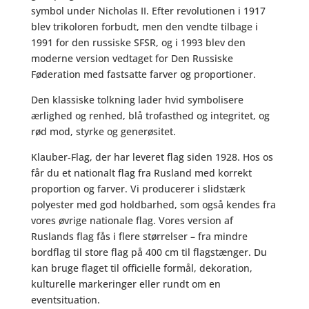
symbol under Nicholas II. Efter revolutionen i 1917
blev trikoloren forbudt, men den vendte tilbage i
1991 for den russiske SFSR, og i 1993 blev den
moderne version vedtaget for Den Russiske
Føderation med fastsatte farver og proportioner.
Den klassiske tolkning lader hvid symbolisere
ærlighed og renhed, blå trofasthed og integritet, og
rød mod, styrke og generøsitet.
Klauber‑Flag, der har leveret flag siden 1928. Hos os
får du et nationalt flag fra Rusland med korrekt
proportion og farver. Vi producerer i slidstærk
polyester med god holdbarhed, som også kendes fra
vores øvrige nationale flag. Vores version af
Ruslands flag fås i flere størrelser – fra mindre
bordflag til store flag på 400 cm til flagstænger. Du
kan bruge flaget til officielle formål, dekoration,
kulturelle markeringer eller rundt om en
eventsituation.