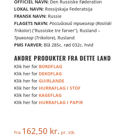
OFFICIEL NAVN:
Den Russiske Føderation
LOKAL NAVN:
Rossijskaja Federatsija
FRANSK NAVN:
Russie
FLAGETS NAVN:
Российский триколор
(
Rosiiski
T
rikolor
) (“Russiske tre farver”), Rusland –
Триколор
(
Trikolore
), Rusland
PMS FARVER:
Blå 285c, rød 032c, hvid
ANDRE PRODUKTER FRA DETTE LAND
Klik her for
BORDFLAG
Klik her for
DEKOFLAG
Klik her for
GUIRLANDE
Klik her for
HURRAFLAG I STOF
Klik her for
KAGEFLAG
Klik her for
HURRAFLAG I PAPIR
162,50
kr.
Fra
pr. stk.