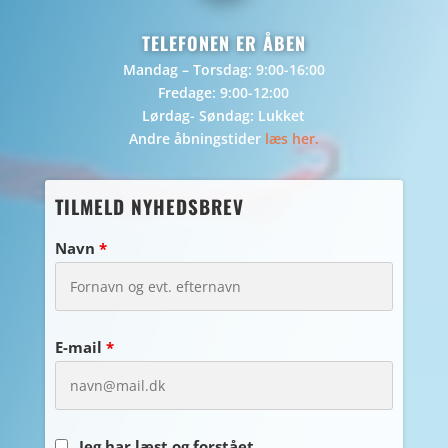
TELEFONEN ER ÅBEN
Mandag – Torsdag: 9:00-16:00
Fredage: 9:00-12:00
Lørdag- Søndag: Lukket
Andre åbningstider
læs her.
TILMELD NYHEDSBREV
Navn
*
E-mail
*
Jeg har læst og forstået