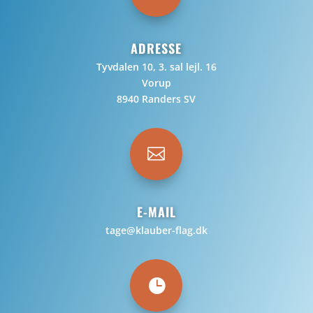
ADRESSE
Tyvdalen 10, 3. sal lejl. 16
Vorup
8940 Randers SV

E-MAIL
tage@klauber-flag.dk
