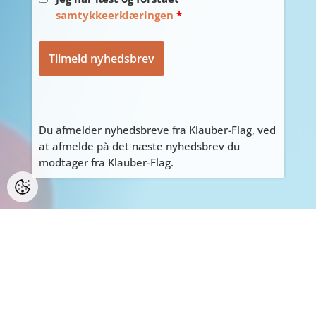
samtykkeerklæringen
*
Du afmelder nyhedsbreve fra Klauber-Flag, ved
at afmelde på det næste nyhedsbrev du
modtager fra Klauber-Flag.
PERSONLIGE HENVENDELSER
ALLE personlige henvendelser på adressen
Tyvdalen 10, bedes først aftales med Tage
på
tage@klauber-flag.dk
eller 86447260, da jeg
kan være kortvarigt “ude af huset”, gå ikke
forgæves.