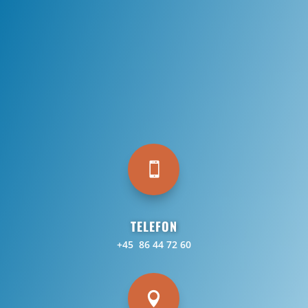

TELEFON
+45 86 44 72 60
