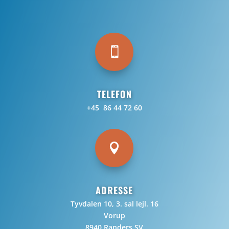

TELEFON
+45 86 44 72 60

ADRESSE
Tyvdalen 10, 3. sal lejl. 16
Vorup
8940 Randers SV