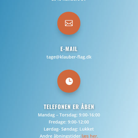

E-MAIL
tage@klauber-flag.dk

TELEFONEN ER ÅBEN
Mandag – Torsdag: 9:00-16:00
Fredage: 9:00-12:00
Lørdag- Søndag: Lukket
Andre åbningstider
læs her.