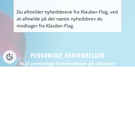
Du afmelder nyhedsbreve fra Klauber-Flag, ved
at afmelde på det næste nyhedsbrev du
modtager fra Klauber-Flag.
PERSONLIGE HENVENDELSER
ALLE personlige henvendelser på adressen
Tyvdalen 10, bedes først aftales med Tage
på
tage@klauber-flag.dk
eller 86447260, da jeg
kan være kortvarigt “ude af huset”, gå ikke
forgæves.
BEMÆRK: Der er ikke muligt at handle eller
afhente på adressen.
WEBDESIGN:
WEBBUREAUET INFOSERV
/ WEBHOTEL:
INFOSERV