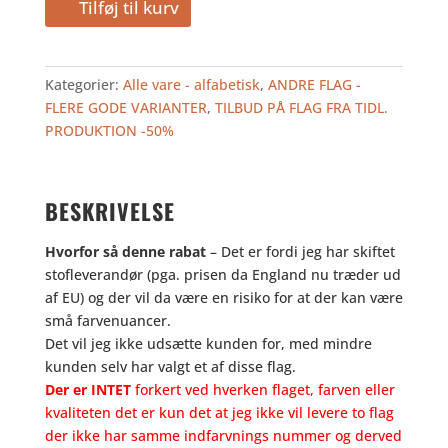
1.790,00
895,00
Tilføj til kurv
kr..
kr..
ZEALAND
250
-
Kategorier:
Alle vare - alfabetisk
,
ANDRE FLAG -
TILBUD
FLERE GODE VARIANTER
,
TILBUD PÅ FLAG FRA TIDL.
antal
PRODUKTION -50%
BESKRIVELSE
Hvorfor så denne rabat
– Det er fordi jeg har skiftet
stofleverandør (pga. prisen da England nu træder ud
af EU) og der vil da være en risiko for at der kan være
små farvenuancer.
Det vil jeg ikke udsætte kunden for, med mindre
kunden selv har valgt et af disse flag.
Der er INTET
forkert ved hverken flaget, farven eller
kvaliteten det er kun det at jeg ikke vil levere to flag
der ikke har samme indfarvnings nummer og derved