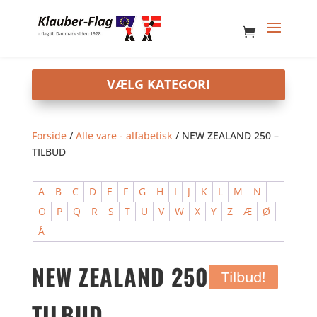
Forside
/
Alle vare - alfabetisk
/ NEW ZEALAND 250 –
TILBUD
A
B
C
D
E
F
G
H
I
J
K
L
M
N
O
P
Q
R
S
T
U
V
W
X
Y
Z
Æ
Ø
Å
NEW ZEALAND 250 –
Tilbud!
TILBUD