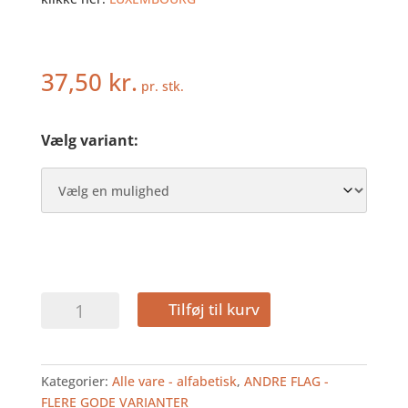
37,50
kr.
pr. stk.
Vælg variant:
LUXEMBOURG
Tilføj til kurv
-
HURRAFLAG
I
Kategorier:
Alle vare - alfabetisk
,
ANDRE FLAG -
STOF
FLERE GODE VARIANTER
antal