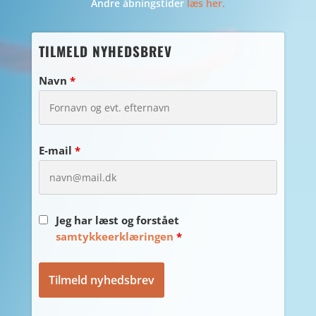
Andre åbningstider
læs her.
TILMELD NYHEDSBREV
Navn
*
E-mail
*
Jeg har læst og forstået
samtykkeerklæringen
*