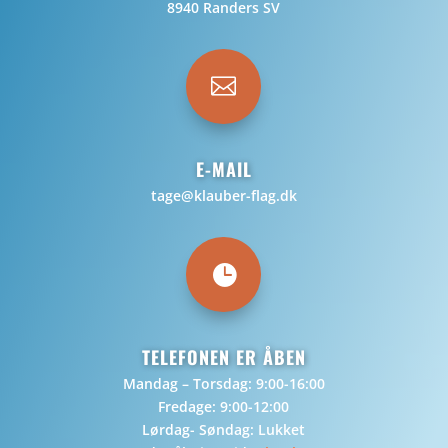
8940 Randers SV

E-MAIL
tage@klauber-flag.dk

TELEFONEN ER ÅBEN
Mandag – Torsdag: 9:00-16:00
Fredage: 9:00-12:00
Lørdag- Søndag: Lukket