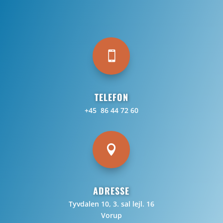

TELEFON
+45 86 44 72 60

ADRESSE
Tyvdalen 10, 3. sal lejl. 16
Vorup