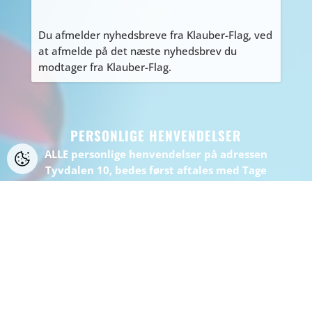
Du afmelder nyhedsbreve fra Klauber-Flag, ved
at afmelde på det næste nyhedsbrev du
modtager fra Klauber-Flag.
PERSONLIGE HENVENDELSER
ALLE personlige henvendelser på adressen
Tyvdalen 10, bedes først aftales med Tage
på
tage@klauber-flag.dk
eller 86447260, da jeg
kan være kortvarigt “ude af huset”, gå ikke
forgæves.
BEMÆRK: Der er ikke muligt at handle eller
afhente på adressen.