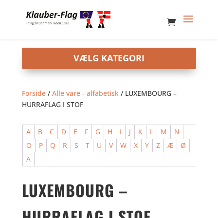
Forside
/
Alle vare - alfabetisk
/ LUXEMBOURG –
HURRAFLAG I STOF
A
B
C
D
E
F
G
H
I
J
K
L
M
N
O
P
Q
R
S
T
U
V
W
X
Y
Z
Æ
Ø
Å
LUXEMBOURG –
HURRAFLAG I STOF