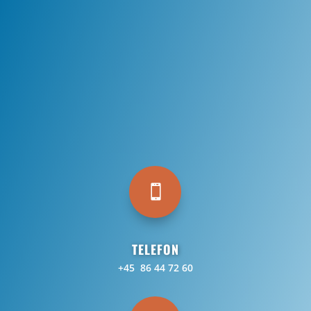

TELEFON
+45 86 44 72 60