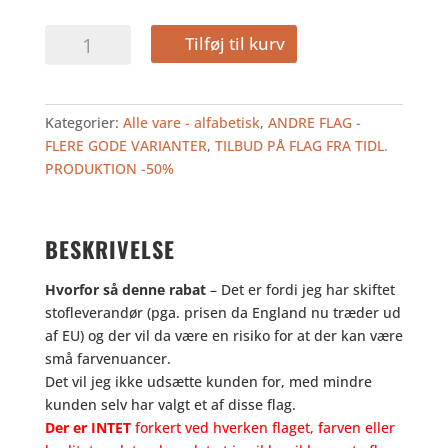
var:
er:
385,00
192,50
LUXEMBOURG
Tilføj til kurv
kr..
kr..
125
-
TILBUD
Kategorier:
Alle vare - alfabetisk
,
ANDRE FLAG -
antal
FLERE GODE VARIANTER
,
TILBUD PÅ FLAG FRA TIDL.
PRODUKTION -50%
BESKRIVELSE
Hvorfor så denne rabat
– Det er fordi jeg har skiftet
stofleverandør (pga. prisen da England nu træder ud
af EU) og der vil da være en risiko for at der kan være
små farvenuancer.
Det vil jeg ikke udsætte kunden for, med mindre
kunden selv har valgt et af disse flag.
Der er INTET
forkert ved hverken flaget, farven eller