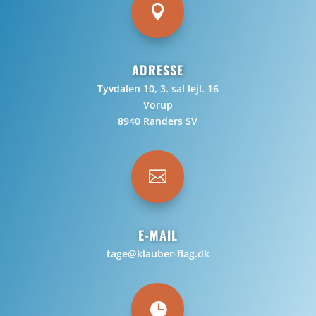

ADRESSE
Tyvdalen 10, 3. sal lejl. 16
Vorup
8940 Randers SV

E-MAIL
tage@klauber-flag.dk
