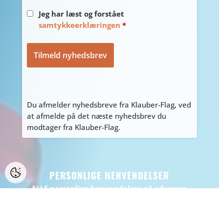
Jeg har læst og forstået
samtykkeerklæringen
*
Du afmelder nyhedsbreve fra Klauber-Flag, ved
at afmelde på det næste nyhedsbrev du
modtager fra Klauber-Flag.
PERSONLIGE HENVENDELSER
ALLE personlige henvendelser på adressen
Tyvdalen 10, bedes først aftales med Tage
på
tage@klauber-flag.dk
eller 86447260, da jeg