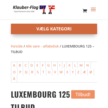
Forside
/
Alle vare - alfabetisk
/ LUXEMBOURG 125 –
TILBUD
A
B
C
D
E
F
G
H
I
J
K
L
M
N
O
P
Q
R
S
T
U
V
W
X
Y
Z
Æ
Ø
Å
LUXEMBOURG 125 –
Tilbud!
TILBUD