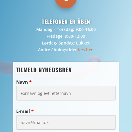
TELEFONEN ER ÅBEN
Mandag – Torsdag: 9:00-16:00
Fredage: 9:00-12:00
Lørdag- Søndag: Lukket
Andre åbningstider
læs her.
TILMELD NYHEDSBREV
Navn
*
E-mail
*