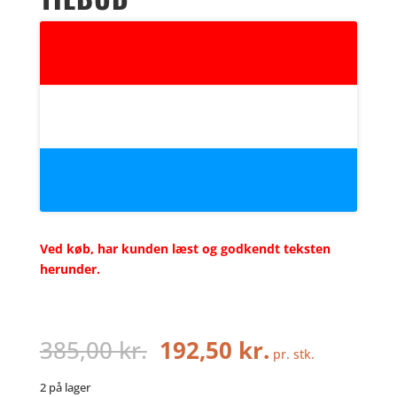
Ved køb, har kunden læst og godkendt teksten
herunder.
Den
Den
385,00
kr.
192,50
kr.
pr. stk.
oprindelige
aktuelle
pris
pris
2 på lager