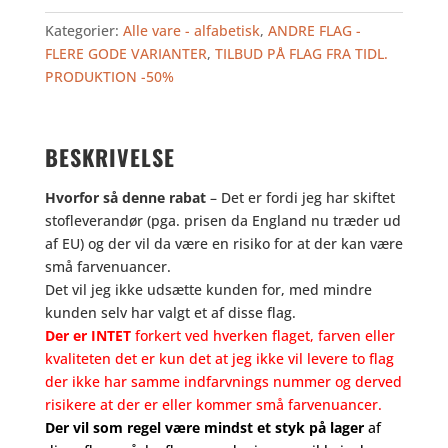
TILBUD
Kategorier:
Alle vare - alfabetisk
,
ANDRE FLAG -
antal
FLERE GODE VARIANTER
,
TILBUD PÅ FLAG FRA TIDL.
PRODUKTION -50%
BESKRIVELSE
Hvorfor så denne rabat
– Det er fordi jeg har skiftet
stofleverandør (pga. prisen da England nu træder ud
af EU) og der vil da være en risiko for at der kan være
små farvenuancer.
Det vil jeg ikke udsætte kunden for, med mindre
kunden selv har valgt et af disse flag.
Der er INTET
forkert ved hverken flaget, farven eller
kvaliteten det er kun det at jeg ikke vil levere to flag
der ikke har samme indfarvnings nummer og derved
risikere at der er eller kommer små farvenuancer.
Der vil som regel være mindst et styk på lager
af