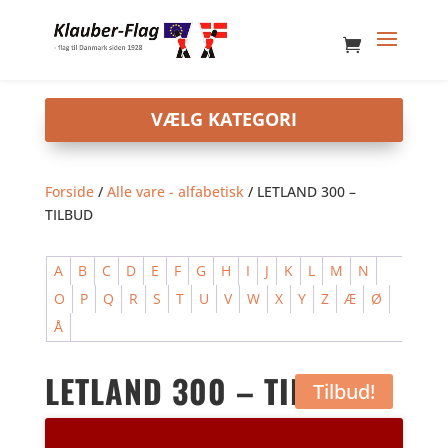
Forside
/
Alle vare - alfabetisk
/ LETLAND 300 –
TILBUD
A
B
C
D
E
F
G
H
I
J
K
L
M
N
O
P
Q
R
S
T
U
V
W
X
Y
Z
Æ
Ø
Å
LETLAND 300 – TILBUD
Tilbud!