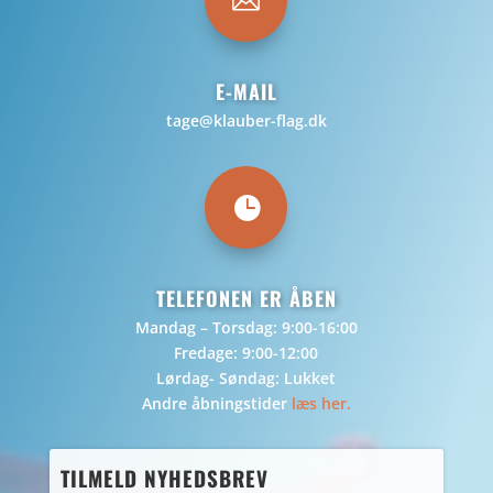

E-MAIL
tage@klauber-flag.dk

TELEFONEN ER ÅBEN
Mandag – Torsdag: 9:00-16:00
Fredage: 9:00-12:00
Lørdag- Søndag: Lukket
Andre åbningstider
læs her.
TILMELD NYHEDSBREV