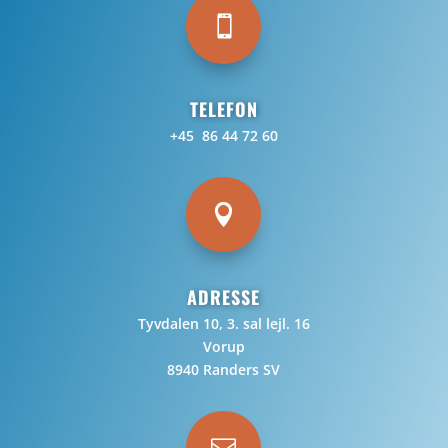

TELEFON
+45 86 44 72 60

ADRESSE
Tyvdalen 10, 3. sal lejl. 16
Vorup
8940 Randers SV