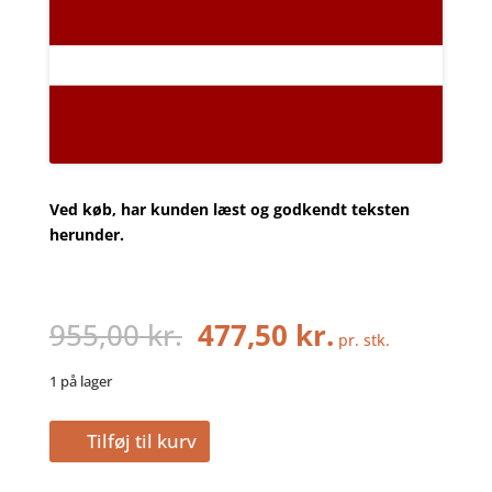
Ved køb, har kunden læst og godkendt teksten
herunder.
Den
Den
955,00
kr.
477,50
kr.
pr. stk.
oprindelige
aktuelle
pris
pris
1 på lager
var:
er:
955,00
477,50
LETLAND
Tilføj til kurv
kr..
kr..
300
-