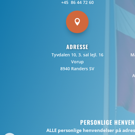
+45 86 44 72 60

ADRESSE
Tyvdalen 10, 3. sal lejl. 16
Ma
Vorup
8940 Randers SV
A
PERSONLIGE HENVEN
ALLE personlige henvendelser på adre