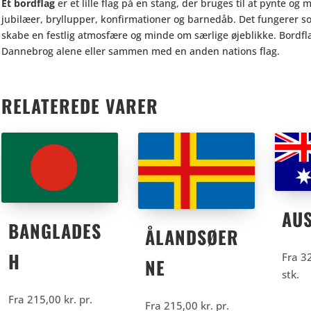
Et bordflag
er et lille flag på en stang, der bruges til at pynte og
jubilæer, bryllupper, konfirmationer og barnedåb. Det fungerer so
skabe en festlig atmosfære og minde om særlige øjeblikke. Bordfl
Dannebrog alene eller sammen med en anden nations flag.
RELATEREDE VARER
AUS
BANGLADES
ÅLANDSØER
H
Fra
3
NE
stk.
Fra
215,00
kr.
pr.
Fra
215,00
kr.
pr.