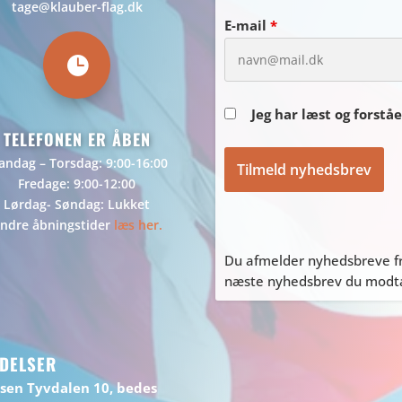
tage@klauber-flag.dk
E-mail
*

Jeg har læst og forstå
TELEFONEN ER ÅBEN
ndag – Torsdag: 9:00-16:00
Fredage: 9:00-12:00
Lørdag- Søndag: Lukket
ndre åbningstider
læs her.
Du afmelder nyhedsbreve fr
næste nyhedsbrev du modtag
DELSER
ssen Tyvdalen 10, bedes