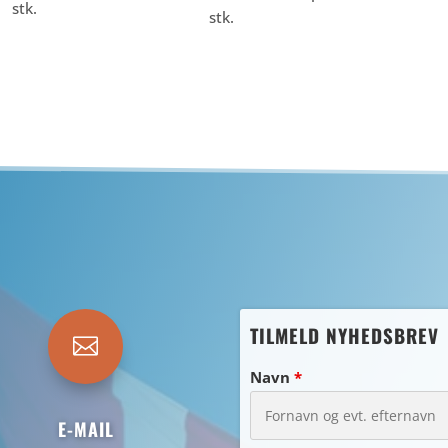
stk.
stk.
TILMELD NYHEDSBREV

Navn
*
E-MAIL