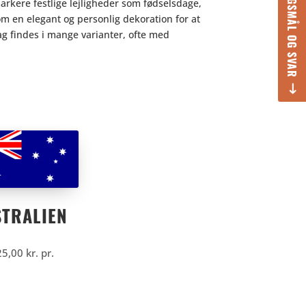
SPØRGSMÅL OG SVAR
 markere festlige lejligheder som fødselsdage,
m en elegant og personlig dekoration for at
ag findes i mange varianter, ofte med
TRALIEN
25,00
kr.
pr.