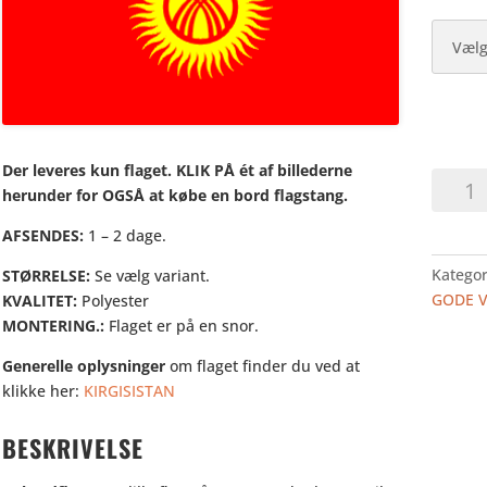
Der leveres kun flaget. KLIK PÅ ét af billederne
KIRGIS
herunder for OGSÅ at købe en bord flagstang.
-
BORDF
AFSENDES:
1 – 2 dage.
antal
Kategor
STØRRELSE:
Se vælg variant.
GODE 
KVALITET:
Polyester
MONTERING.:
Flaget er på en snor.
Generelle oplysninger
om flaget finder du ved at
klikke her:
KIRGISISTAN
BESKRIVELSE