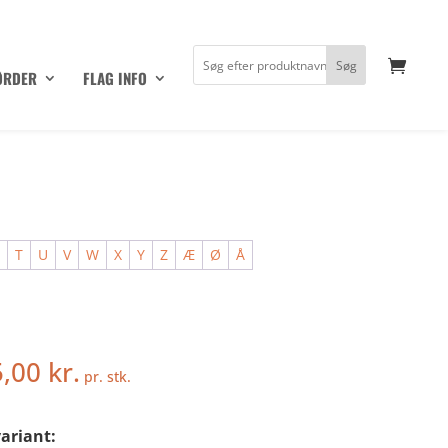
ØRDER
FLAG INFO
S
T
U
V
W
X
Y
Z
Æ
Ø
Å
5,00
kr.
pr. stk.
ariant: