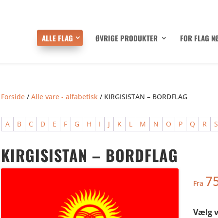
ALLE FLAG
ØVRIGE PRODUKTER
FOR FLAG N
Forside
/
Alle vare - alfabetisk
/ KIRGISISTAN – BORDFLAG
A
B
C
D
E
F
G
H
I
J
K
L
M
N
O
P
Q
R
KIRGISISTAN – BORDFLAG
7
Fra
Vælg v