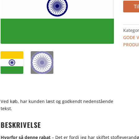
INDIEN
Ti
150
-
TILBUD
Kategor
antal
GODE 
PRODU
Ved køb, har kunden læst og godkendt nedenstående
tekst.
BESKRIVELSE
Hvorfor så denne rabat
– Det er fordi jeg har skiftet stofleveran