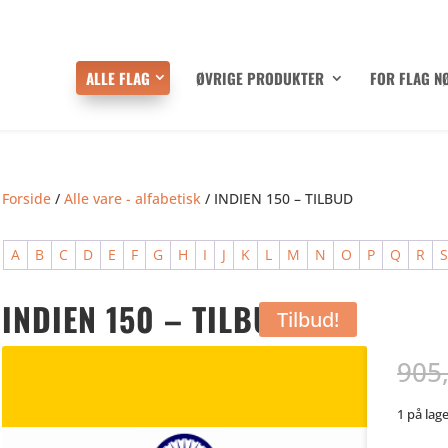
ALLE FLAG
ØVRIGE PRODUKTER
FOR FLAG N
Forside
/
Alle vare - alfabetisk
/ INDIEN 150 – TILBUD
A
B
C
D
E
F
G
H
I
J
K
L
M
N
O
P
Q
R
INDIEN 150 – TILBUD
Tilbud!
905
1 på lag