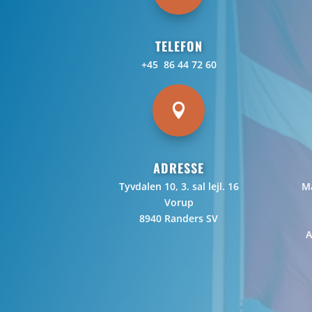
TELEFON
+45 86 44 72 60

ADRESSE
Tyvdalen 10, 3. sal lejl. 16
Ma
Vorup
8940 Randers SV
A