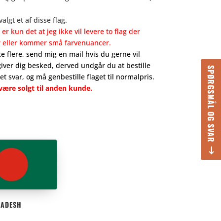
lgt et af disse flag.
er kun det at jeg ikke vil levere to flag der
r eller kommer små farvenuancer.
e flere, send mig en mail hvis du gerne vil
giver dig besked, derved undgår du at bestille
SPØRGSMÅL OG SVAR
et svar, og må genbestille flaget til normalpris.
n være solgt til anden kunde.
LADESH