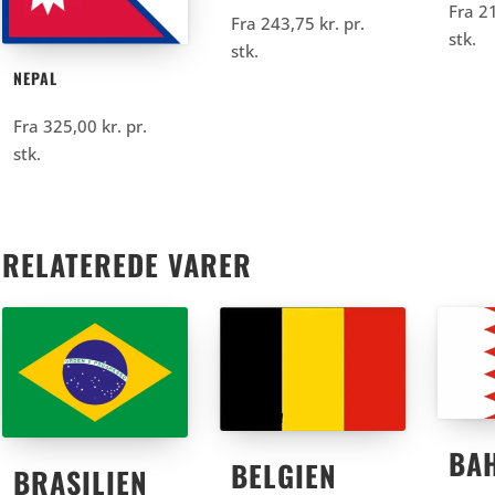
Fra
2
Fra
243,75
kr.
pr.
stk.
stk.
NEPAL
Fra
325,00
kr.
pr.
stk.
RELATEREDE VARER
BA
BELGIEN
BRASILIEN