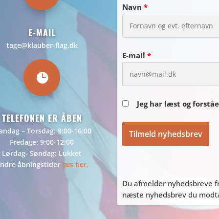
Navn
*
E-MAIL
tage@klauber-flag.dk
E-mail
*

Jeg har læst og forstå
TELEFONEN ER ÅBEN
ndag – Torsdag: 9:00-16:00
Fredage: 9:00-12:00
Lørdag- Søndag: Lukket
ndre åbningstider
læs her.
Du afmelder nyhedsbreve fr
næste nyhedsbrev du modtag