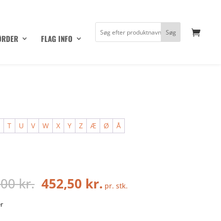
ØRDER
FLAG INFO
S
T
U
V
W
X
Y
Z
Æ
Ø
Å
Den
Den
,00
kr.
452,50
kr.
pr. stk.
oprindelige
aktuelle
pris
pris
er
var:
er: