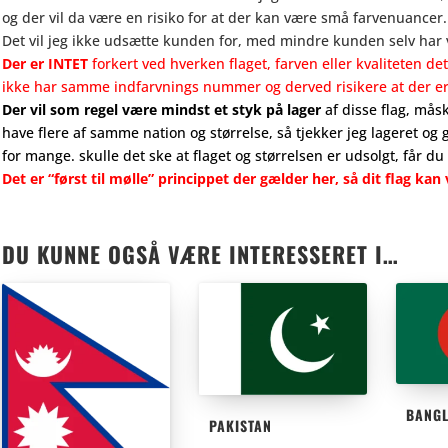
og der vil da være en risiko for at der kan være små farvenuancer.
Det vil jeg ikke udsætte kunden for, med mindre kunden selv har va
Der er INTET
forkert ved hverken flaget, farven eller kvaliteten det 
ikke har samme indfarvnings nummer og derved risikere at der e
Der vil som regel være mindst et styk på lager
af disse flag, måsk
have flere af samme nation og størrelse, så tjekker jeg lageret og 
for mange. skulle det ske at flaget og størrelsen er udsolgt, får du 
Det er “først til mølle” princippet der gælder her, så dit flag ka
DU KUNNE OGSÅ VÆRE INTERESSERET I…
BANG
PAKISTAN