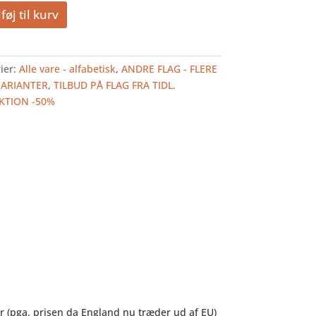
905,00
452,50
lføj til kurv
kr..
kr..
ier:
Alle vare - alfabetisk
,
ANDRE FLAG - FLERE
VARIANTER
,
TILBUD PÅ FLAG FRA TIDL.
KTION -50%
dør (pga. prisen da England nu træder ud af EU)