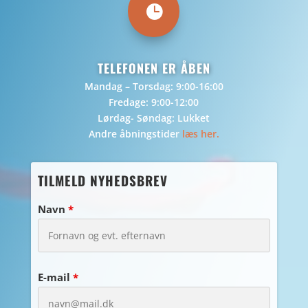

TELEFONEN ER ÅBEN
Mandag – Torsdag: 9:00-16:00
Fredage: 9:00-12:00
Lørdag- Søndag: Lukket
Andre åbningstider
læs her.
TILMELD NYHEDSBREV
Navn
*
E-mail
*