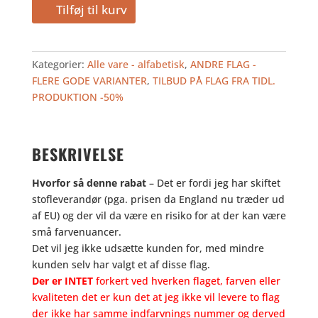
645,00
322,50
HOLLAND
Tilføj til kurv
kr..
kr..
225
-
TILBUD
Kategorier:
Alle vare - alfabetisk
,
ANDRE FLAG -
antal
FLERE GODE VARIANTER
,
TILBUD PÅ FLAG FRA TIDL.
PRODUKTION -50%
BESKRIVELSE
Hvorfor så denne rabat
– Det er fordi jeg har skiftet
stofleverandør (pga. prisen da England nu træder ud
af EU) og der vil da være en risiko for at der kan være
små farvenuancer.
Det vil jeg ikke udsætte kunden for, med mindre
kunden selv har valgt et af disse flag.
Der er INTET
forkert ved hverken flaget, farven eller
kvaliteten det er kun det at jeg ikke vil levere to flag
der ikke har samme indfarvnings nummer og derved