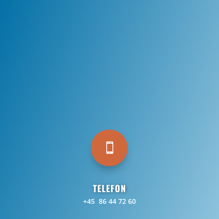

TELEFON
+45 86 44 72 60