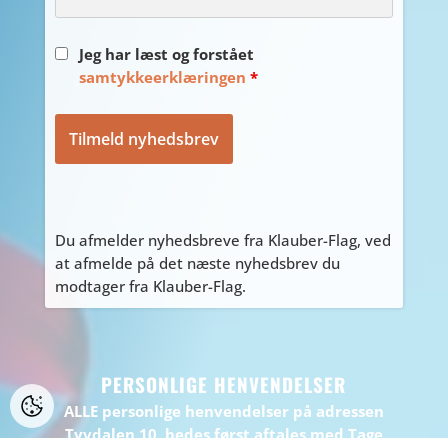
Jeg har læst og forstået
samtykkeerklæringen
*
Du afmelder nyhedsbreve fra Klauber-Flag, ved
at afmelde på det næste nyhedsbrev du
modtager fra Klauber-Flag.
PERSONLIGE HENVENDELSER
ALLE personlige henvendelser på adressen
Tyvdalen 10, bedes først aftales med Tage