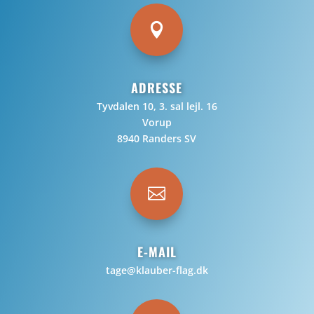

ADRESSE
Tyvdalen 10, 3. sal lejl. 16
Vorup
8940 Randers SV

E-MAIL
tage@klauber-flag.dk