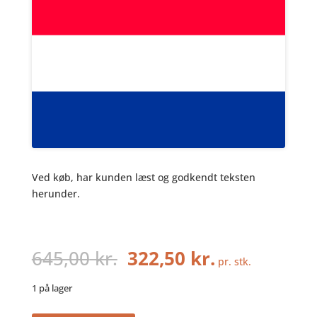
Ved køb, har kunden læst og godkendt teksten
herunder.
Den
Den
645,00
kr.
322,50
kr.
pr. stk.
oprindelige
aktuelle
pris
pris
1 på lager
var:
er: