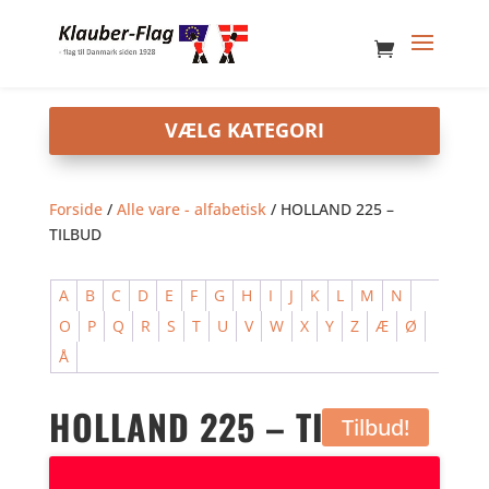
Forside
/
Alle vare - alfabetisk
/ HOLLAND 225 –
TILBUD
A
B
C
D
E
F
G
H
I
J
K
L
M
N
O
P
Q
R
S
T
U
V
W
X
Y
Z
Æ
Ø
Å
HOLLAND 225 – TILBUD
Tilbud!