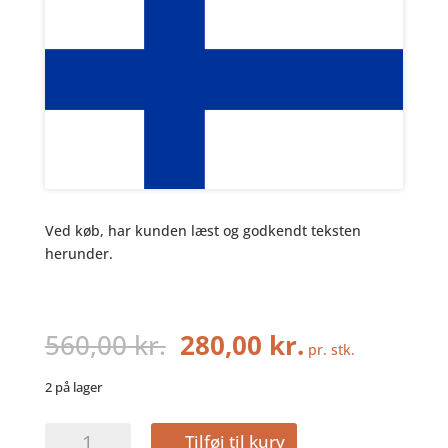
Ved køb, har kunden læst og godkendt teksten
herunder.
Den
Den
560,00
kr.
280,00
kr.
pr. stk.
oprindelige
aktuelle
pris
pris
2 på lager
var:
er:
560,00
280,00
FINLAND
Tilføj til kurv