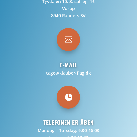
Tyvdalen 10, 3. sal lejl. 16
Vorup
8940 Randers SV

E-MAIL
tage@klauber-flag.dk

TELEFONEN ER ÅBEN
Mandag – Torsdag: 9:00-16:00