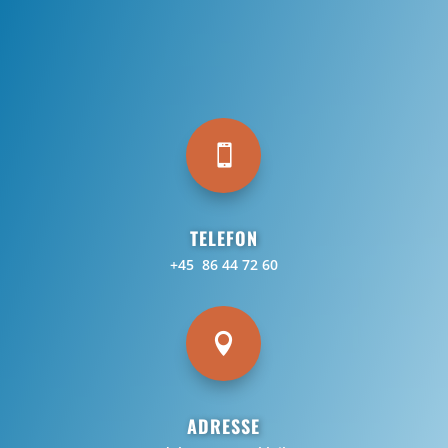

TELEFON
+45 86 44 72 60

ADRESSE