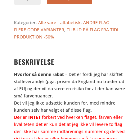
kr..
kr..
200
-
TILBUD
Kategorier:
Alle vare - alfabetisk
,
ANDRE FLAG -
antal
FLERE GODE VARIANTER
,
TILBUD PÅ FLAG FRA TIDL.
PRODUKTION -50%
BESKRIVELSE
Hvorfor så denne rabat
– Det er fordi jeg har skiftet
stofleverandør (pga. prisen da England nu træder ud
af EU) og der vil da være en risiko for at der kan være
små farvenuancer.
Det vil jeg ikke udsætte kunden for, med mindre
kunden selv har valgt et af disse flag.
Der er INTET
forkert ved hverken flaget, farven eller
kvaliteten det er kun det at jeg ikke vil levere to flag
der ikke har samme indfarvnings nummer og derved
risikere at der er eller kommer små farvenuancer.