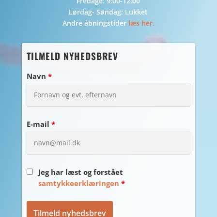
Fredage: 9:00-12:00
Lørdag- Søndag: Lukket
Andre åbningstider
læs her.
TILMELD NYHEDSBREV
Navn
*
E-mail
*
Jeg har læst og forstået
samtykkeerklæringen
*