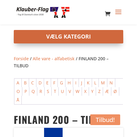
Forside
/
Alle vare - alfabetisk
/ FINLAND 200 –
TILBUD
A
B
C
D
E
F
G
H
I
J
K
L
M
N
O
P
Q
R
S
T
U
V
W
X
Y
Z
Æ
Ø
Å
FINLAND 200 – TILBUD
Tilbud!