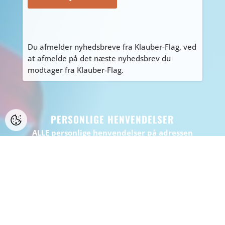
Du afmelder nyhedsbreve fra Klauber-Flag, ved
at afmelde på det næste nyhedsbrev du
modtager fra Klauber-Flag.
PERSONLIGE HENVENDELSER
ALLE personlige henvendelser på adressen
Tyvdalen 10, bedes først aftales med Tage
på
tage@klauber-flag.dk
eller 86447260, da jeg
kan være kortvarigt “ude af huset”, gå ikke
forgæves.
BEMÆRK: Der er ikke muligt at handle eller
afhente på adressen.