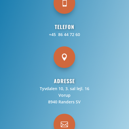

TELEFON
+45 86 44 72 60

ADRESSE
Tyvdalen 10, 3. sal lejl. 16
Vorup
8940 Randers SV
