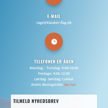
E-MAIL
tage@klauber-flag.dk

TELEFONEN ER ÅBEN
Mandag – Torsdag: 9:00-16:00
Fredage: 9:00-12:00
Lørdag- Søndag: Lukket
Andre åbningstider
læs her.
TILMELD NYHEDSBREV