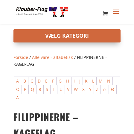
Forside
/
Alle vare - alfabetisk
/ FILIPPINERNE –
KAGEFLAG
A
B
C
D
E
F
G
H
I
J
K
L
M
N
O
P
Q
R
S
T
U
V
W
X
Y
Z
Æ
Ø
Å
FILIPPINERNE –
KAGEFLAG