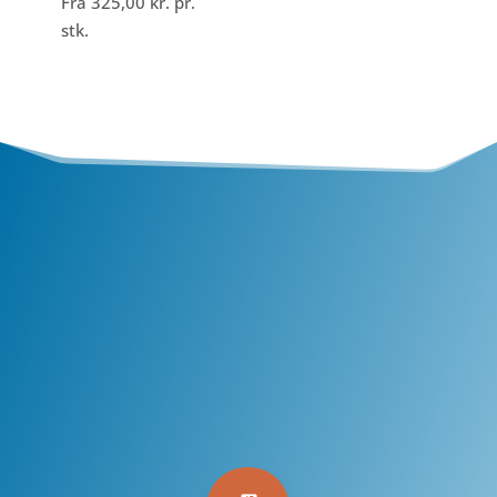
Fra
325,00
kr.
pr.
stk.