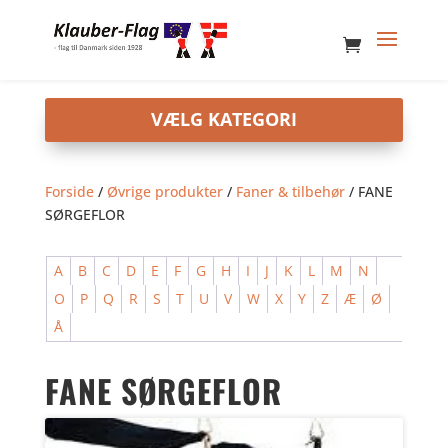
Forside
/
Øvrige produkter
/
Faner & tilbehør
/ FANE
SØRGEFLOR
A
B
C
D
E
F
G
H
I
J
K
L
M
N
O
P
Q
R
S
T
U
V
W
X
Y
Z
Æ
Ø
Å
FANE SØRGEFLOR