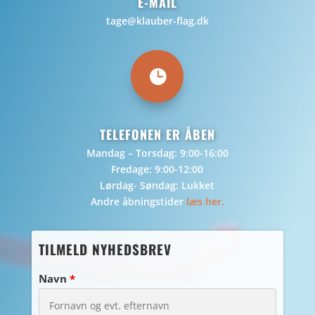
E-MAIL
tage@klauber-flag.dk

TELEFONEN ER ÅBEN
Mandag – Torsdag: 9:00-16:00
Fredage: 9:00-12:00
Lørdag- Søndag: Lukket
Andre åbningstider
læs her.
TILMELD NYHEDSBREV
Navn
*