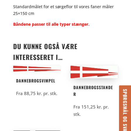
Standardmålet for et sørgeflor til vores faner måler
25×150 cm
Båndene passer til alle typer stænger.
DU KUNNE OGSÅ VÆRE
INTERESSERET I…
DANNEBROGSVIMPEL
DANNEBROGSSTANDE
SPØRGSMÅL OG SVAR
Fra
88,75
kr.
pr. stk.
R
Fra
151,25
kr.
pr.
stk.