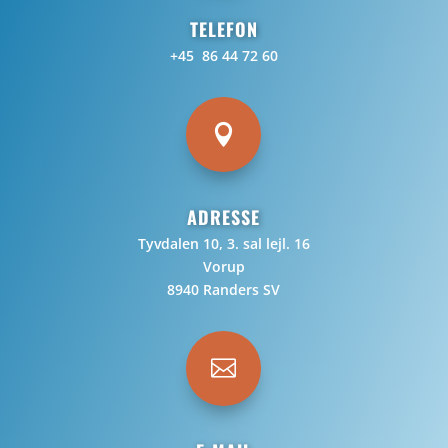
TELEFON
+45 86 44 72 60

ADRESSE
Tyvdalen 10, 3. sal lejl. 16
Vorup
8940 Randers SV
