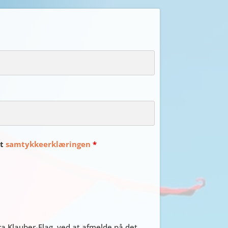
et
samtykkeerklæringen
*
a Klauber-Flag, ved at afmelde på det