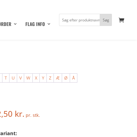
ØRDER
FLAG INFO
S
T
U
V
W
X
Y
Z
Æ
Ø
Å
2,50
kr.
pr. stk.
ariant: