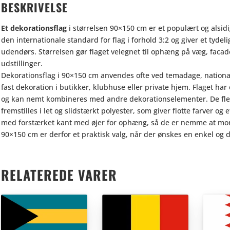
BESKRIVELSE
Et dekorationsflag
i størrelsen 90×150 cm er et populært og alsidig
den internationale standard for flag i forhold 3:2 og giver et tyde
udendørs. Størrelsen gør flaget velegnet til ophæng på væg, facad
udstillinger.
Dekorationsflag i 90×150 cm anvendes ofte ved temadage, nation
fast dekoration i butikker, klubhuse eller private hjem. Flaget h
og kan nemt kombineres med andre dekorationselementer. De flest
fremstilles i let og slidstærkt polyester, som giver flotte farver og 
med forstærket kant med øjer for ophæng, så de er nemme at mont
90×150 cm er derfor et praktisk valg, når der ønskes en enkel og d
RELATEREDE VARER