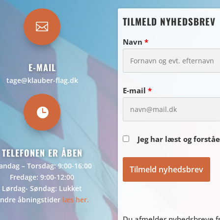
TILMELD NYHEDSBREV

Navn
*
E-MAIL
tage@klauber-flag.dk
E-mail
*

Jeg har læst og forstå
TELEFONEN ER ÅBEN
ndag – Torsdag: 9:00-16:00
Fredage: 9:00-12:00
Lørdag- Søndag: Lukket
ndre åbningstider
læs her.
Du afmelder nyhedsbreve fr