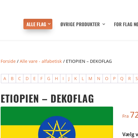
ALLE FLAG
ØVRIGE PRODUKTER
FOR FLAG N
Forside
/
Alle vare - alfabetisk
/ ETIOPIEN – DEKOFLAG
A
B
C
D
E
F
G
H
I
J
K
L
M
N
O
P
Q
R
ETIOPIEN – DEKOFLAG
7
Fra
Vælg v