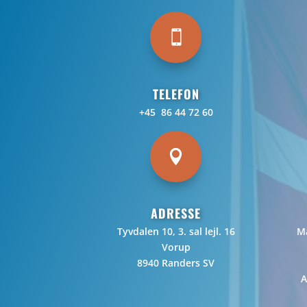

TELEFON
+45 86 44 72 60

ADRESSE
Tyvdalen 10, 3. sal lejl. 16
Ma
Vorup
8940 Randers SV
A