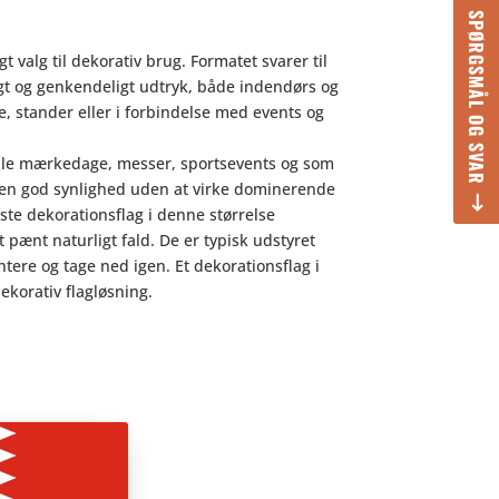
SPØRGSMÅL OG SVAR
t valg til dekorativ brug. Formatet svarer til
ligt og genkendeligt udtryk, både indendørs og
e, stander eller i forbindelse med events og
ale mærkedage, messer, sportsevents og som
ar en god synlighed uden at virke dominerende
e dekorationsflag i denne størrelse
et pænt naturligt fald. De er typisk udstyret
ere og tage ned igen. Et dekorationsflag i
ekorativ flagløsning.