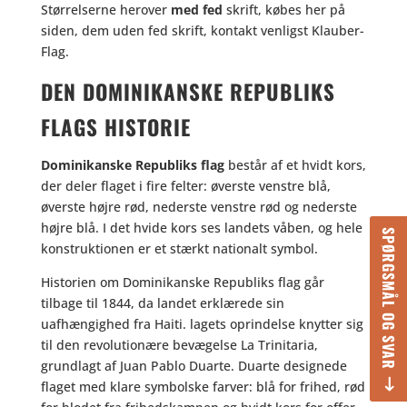
Størrelserne herover
med fed
skrift, købes her på
siden, dem uden fed skrift, kontakt venligst Klauber-
Flag.
DEN DOMINIKANSKE REPUBLIKS
FLAGS HISTORIE
Dominikanske Republiks flag
består af et hvidt kors,
der deler flaget i fire felter: øverste venstre blå,
øverste højre rød, nederste venstre rød og nederste
højre blå. I det hvide kors ses landets våben, og hele
SPØRGSMÅL OG SVAR
konstruktionen er et stærkt nationalt symbol.
Historien om Dominikanske Republiks flag går
tilbage til 1844, da landet erklærede sin
uafhængighed fra Haiti. lagets oprindelse knytter sig
til den revolutionære bevægelse La Trinitaria,
grundlagt af Juan Pablo Duarte. Duarte designede
flaget med klare symbolske farver: blå for frihed, rød