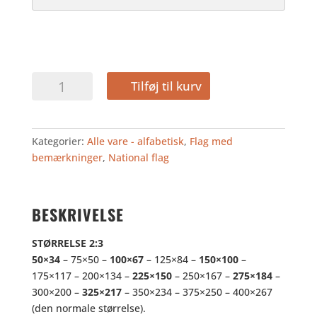
DOMINIKANSKE
Tilføj til kurv
REPUBLIK
antal
Kategorier:
Alle vare - alfabetisk
,
Flag med
bemærkninger
,
National flag
BESKRIVELSE
STØRRELSE 2:3
50×34
– 75×50 –
100×67
– 125×84 –
150×100
–
175×117 – 200×134 –
225×150
– 250×167 –
275×184
–
300×200 –
325×217
– 350×234 – 375×250 – 400×267
(den normale størrelse).