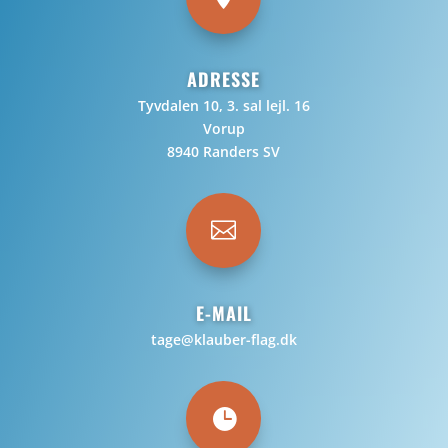
ADRESSE
Tyvdalen 10, 3. sal lejl. 16
Vorup
8940 Randers SV

E-MAIL
tage@klauber-flag.dk
