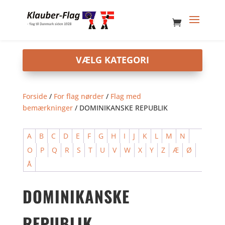
Forside
/
For flag nørder
/
Flag med
bemærkninger
/ DOMINIKANSKE REPUBLIK
A
B
C
D
E
F
G
H
I
J
K
L
M
N
O
P
Q
R
S
T
U
V
W
X
Y
Z
Æ
Ø
Å
DOMINIKANSKE
REPUBLIK