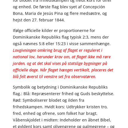
for blodet fra frihedskampen og hvidt kors for offer
og enhed. De første flag blev syet af Concepción
Bona, Maria de Jesús Pina og flere medsøstre, og
hejst den 27. februar 1844.
Ifølge officielle kilder er proportionerne for
Dominikanske Republiks flag typisk 2:3, mens der
også nævnes 5:8 eller 15:23 i visse sammenhænge.
Lovgivningen omkring brug af flaget er reguleret i
national lov, herunder krav om, at flaget ikke må røre
jorden, og at det skal vises på statslige bygninger på
officielle dage. Når flaget hænges vertikalt, placeres det
blå felt øverst til venstre set fra observatøren.
Symbolik og betydning i Dominikanske Republiks
flag.: Blå: Repræsenterer frihed og Guds beskyttelse.
Rød: Symboliserer blodet og ilden fra
frihedskampen. Hvidt kors: Udtrykker kristen tro,
fred, enhed og ofrene, som folket har bragt.
Våbenskjoldet i midten: Indeholder en åbnet Bibel,
et gyldent kors samt olivengrene og palmegrene – og