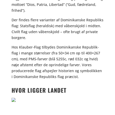
mottoet “Dios, Patria, Libertad” (“Gud, fædreland,
frihed”).
Der findes flere varianter af Dominikanske Republiks
flag: Statsflag (heraldisk) med våbenskjold i midten.
Civilt flag uden våbenskjold – ofte brugt af private
borgere.
Hos Klauber-Flag tilbydes Dominikanske Republik-
flag i mange størrelser (fra 50×34 cm op til 400×267
cm), med PMS-farver (blå 5255c, rød 032c og hvid)
nøje afstemt efter de oprindelige farver. Vores
producerede flag afspejler historien og symbolikken
i Dominikanske Republiks flag præcist.
HVOR LIGGER LANDET