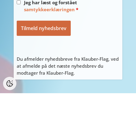
Jeg har læst og forstået
samtykkeerklæringen
*
Du afmelder nyhedsbreve fra Klauber-Flag, ved
at afmelde på det næste nyhedsbrev du
modtager fra Klauber-Flag.
PERSONLIGE HENVENDELSER
ALLE personlige henvendelser på adressen
Tyvdalen 10, bedes først aftales med Tage
på
tage@klauber-flag.dk
eller 86447260, da jeg
kan være kortvarigt “ude af huset”, gå ikke