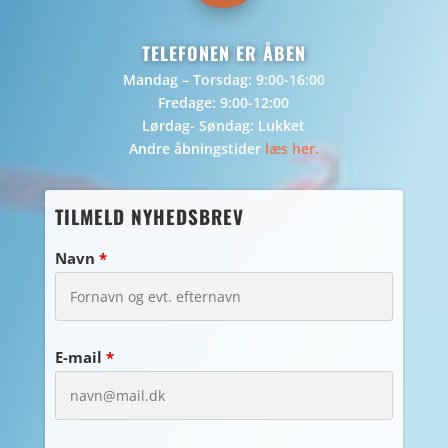
TELEFONEN ER ÅBEN
Mandag – Torsdag: 9:00-16:00
Fredage: 9:00-12:00
Lørdag- Søndag: Lukket
Andre åbningstider
læs her.
TILMELD NYHEDSBREV
Navn
*
E-mail
*