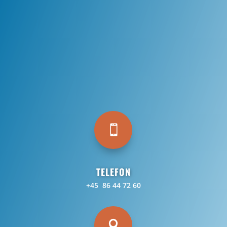

TELEFON
+45 86 44 72 60
