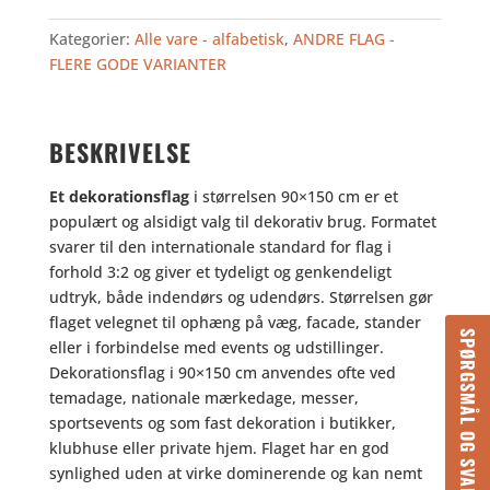
antal
Kategorier:
Alle vare - alfabetisk
,
ANDRE FLAG -
FLERE GODE VARIANTER
BESKRIVELSE
Et dekorationsflag
i størrelsen 90×150 cm er et
populært og alsidigt valg til dekorativ brug. Formatet
svarer til den internationale standard for flag i
forhold 3:2 og giver et tydeligt og genkendeligt
udtryk, både indendørs og udendørs. Størrelsen gør
flaget velegnet til ophæng på væg, facade, stander
SPØRGSMÅL OG SVAR
eller i forbindelse med events og udstillinger.
Dekorationsflag i 90×150 cm anvendes ofte ved
temadage, nationale mærkedage, messer,
sportsevents og som fast dekoration i butikker,
klubhuse eller private hjem. Flaget har en god
synlighed uden at virke dominerende og kan nemt