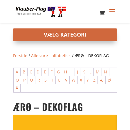
Forside
/
Alle vare - alfabetisk
/ ÆRØ – DEKOFLAG
A
B
C
D
E
F
G
H
I
J
K
L
M
N
O
P
Q
R
S
T
U
V
W
X
Y
Z
Æ
Ø
Å
ÆRØ – DEKOFLAG