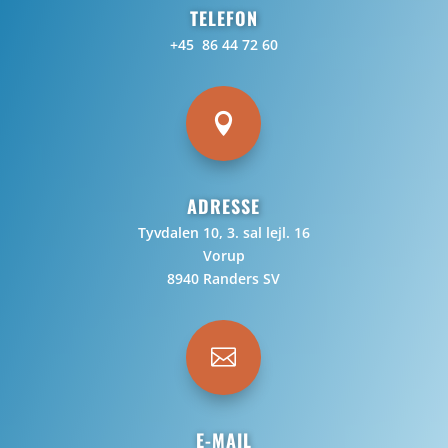
TELEFON
+45 86 44 72 60

ADRESSE
Tyvdalen 10, 3. sal lejl. 16
Vorup
8940 Randers SV

E-MAIL