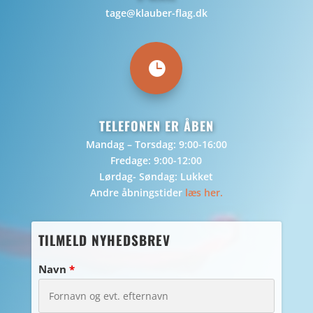
tage@klauber-flag.dk

TELEFONEN ER ÅBEN
Mandag – Torsdag: 9:00-16:00
Fredage: 9:00-12:00
Lørdag- Søndag: Lukket
Andre åbningstider
læs her.
TILMELD NYHEDSBREV
Navn
*