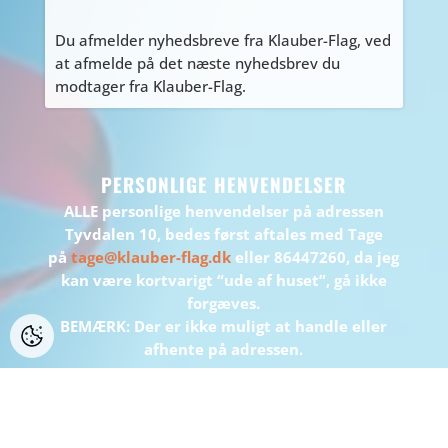
Du afmelder nyhedsbreve fra Klauber-Flag, ved
at afmelde på det næste nyhedsbrev du
modtager fra Klauber-Flag.
PERSONLIGE HENVENDELSER
ALLE personlige henvendelser på adressen
Tyvdalen 10, bedes først aftales med Tage
på
tage@klauber-flag.dk
eller 86447260, da jeg
kan være kortvarigt “ude af huset”, gå ikke
forgæves.
BEMÆRK: Der er ikke muligt at handle eller
afhente på adressen.
WEBDESIGN:
WEBBUREAUET INFOSERV
/ WEBHOTEL:
INFOSERV