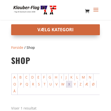
Forside
/ Shop
SHOP
A
B
C
D
E
F
G
H
I
J
K
L
M
N
O
P
Q
R
S
T
U
V
W
X
Y
Z
Æ
Ø
Å
Viser 1 resultat