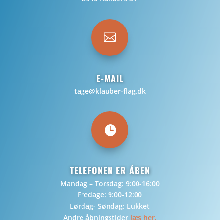

E-MAIL
tage@klauber-flag.dk

TELEFONEN ER ÅBEN
Mandag – Torsdag: 9:00-16:00
Fredage: 9:00-12:00
Lørdag- Søndag: Lukket
Andre åbningstider
læs her.