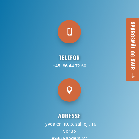
SPØRGSMÅL OG SVAR

TELEFON
+45 86 44 72 60

ADRESSE
Tyvdalen 10, 3. sal lejl. 16
Vorup
8940 Randers SV