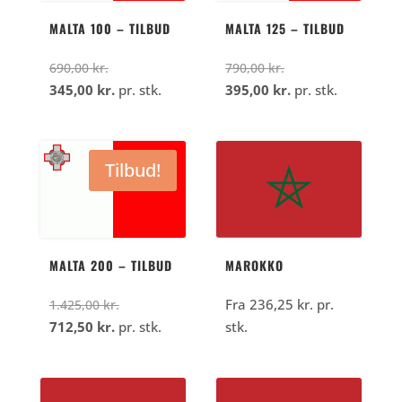
MALTA 100 – TILBUD
MALTA 125 – TILBUD
Den
Den
690,00
kr.
790,00
kr.
oprindelige
Den
oprindelige
Den
345,00
kr.
pr. stk.
395,00
kr.
pr. stk.
pris
aktuelle
pris
aktuelle
var:
pris
var:
pris
690,00
er:
790,00
er:
Tilbud!
kr..
345,00
kr..
395,00
kr..
kr..
MALTA 200 – TILBUD
MAROKKO
Den
Fra
236,25
kr.
pr.
1.425,00
kr.
Den
oprindelige
712,50
kr.
pr. stk.
stk.
aktuelle
pris
pris
var:
er:
1.425,00