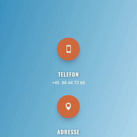

TELEFON
+45 86 44 72 60

ADRESSE