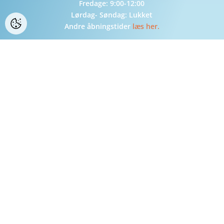
Fredage: 9:00-12:00
Lørdag- Søndag: Lukket
Andre åbningstider
læs her.
TILMELD NYHEDSBREV
Navn
*
E-mail
*
Jeg har læst og forstået
samtykkeerklæringen
*