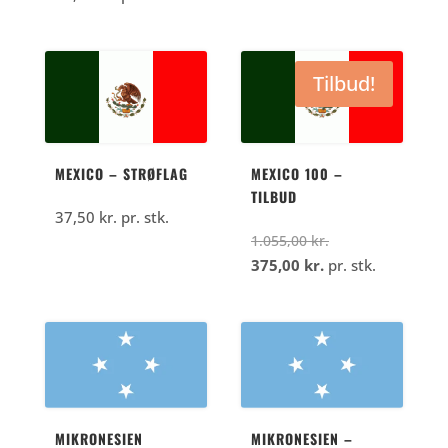
Tilbud!
MEXICO – STRØFLAG
MEXICO 100 –
TILBUD
37,50
kr.
pr. stk.
Den
1.055,00
kr.
Den
oprindelige
375,00
kr.
pr. stk.
aktuelle
pris
pris
var:
er:
1.055,00
375,00
kr..
kr..
MIKRONESIEN
MIKRONESIEN –