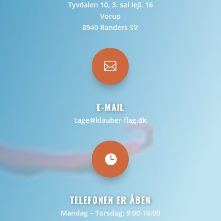
Tyvdalen 10, 3. sal lejl. 16
Vorup
8940 Randers SV

E-MAIL
tage@klauber-flag.dk

TELEFONEN ER ÅBEN
Mandag – Torsdag: 9:00-16:00