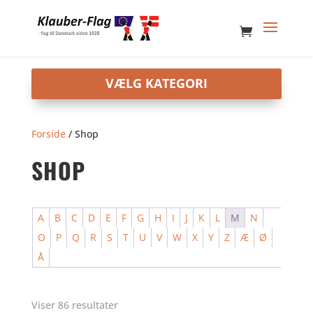
Forside
/ Shop
SHOP
A
B
C
D
E
F
G
H
I
J
K
L
M
N
O
P
Q
R
S
T
U
V
W
X
Y
Z
Æ
Ø
Å
Viser 86 resultater