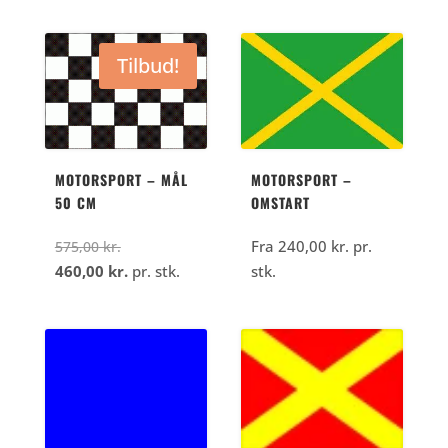
Tilbud!
MOTORSPORT – MÅL
MOTORSPORT –
50 CM
OMSTART
Den
Fra
240,00
kr.
pr.
575,00
kr.
oprindelige
Den
460,00
kr.
pr. stk.
stk.
pris
aktuelle
var:
pris
575,00
er:
kr..
460,00
kr..