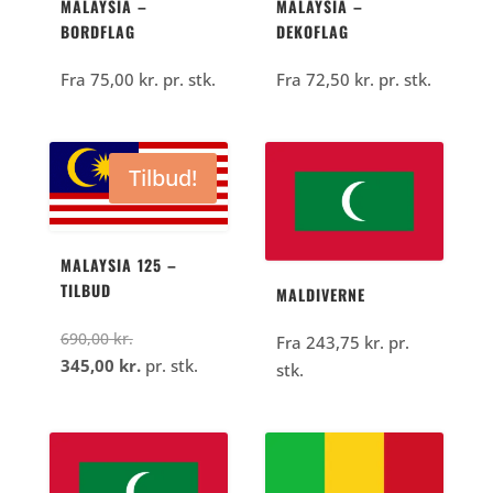
MALAYSIA –
MALAYSIA –
BORDFLAG
DEKOFLAG
Fra
75,00
kr.
pr. stk.
Fra
72,50
kr.
pr. stk.
Tilbud!
MALAYSIA 125 –
TILBUD
MALDIVERNE
Den
690,00
kr.
Fra
243,75
kr.
pr.
oprindelige
Den
345,00
kr.
pr. stk.
stk.
pris
aktuelle
var:
pris
690,00
er:
kr..
345,00