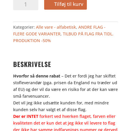
385,00
192,50
SINGAPORE
Tilføj til kurv
kr..
kr..
75
-
TILBUD
Kategorier:
Alle vare - alfabetisk
,
ANDRE FLAG -
antal
FLERE GODE VARIANTER
,
TILBUD PÅ FLAG FRA TIDL.
PRODUKTION -50%
BESKRIVELSE
Hvorfor så denne rabat
– Det er fordi jeg har skiftet
stofleverandør (pga. prisen da England nu træder ud
af EU) og der vil da være en risiko for at der kan være
små farvenuancer.
Det vil jeg ikke udsætte kunden for, med mindre
kunden selv har valgt et af disse flag.
Der er INTET
forkert ved hverken flaget, farven eller
kvaliteten det er kun det at jeg ikke vil levere to flag
der ikke har samme indfarvnings nummer og derved