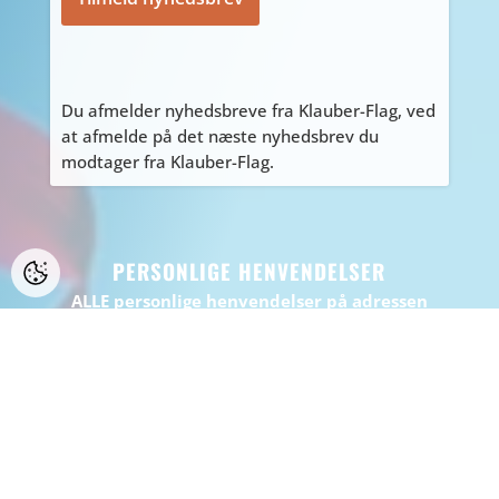
Du afmelder nyhedsbreve fra Klauber-Flag, ved
at afmelde på det næste nyhedsbrev du
modtager fra Klauber-Flag.
PERSONLIGE HENVENDELSER
ALLE personlige henvendelser på adressen
Tyvdalen 10, bedes først aftales med Tage
på
tage@klauber-flag.dk
eller 86447260, da jeg
kan være kortvarigt “ude af huset”, gå ikke
forgæves.
BEMÆRK: Der er ikke muligt at handle eller
afhente på adressen.