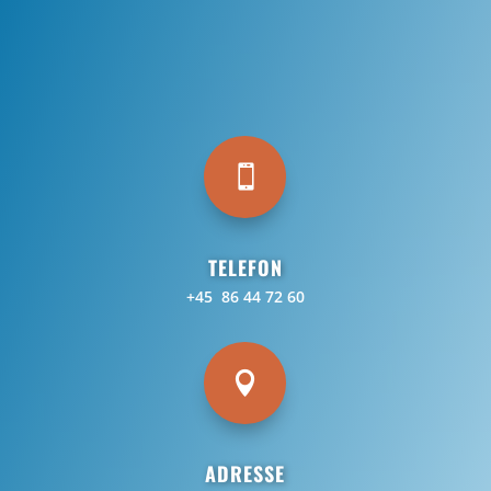

TELEFON
+45 86 44 72 60

ADRESSE