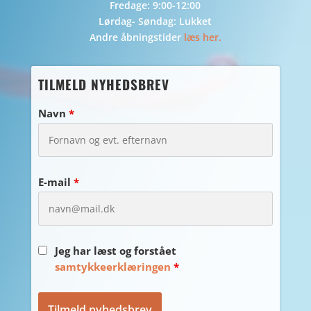
Fredage: 9:00-12:00
Lørdag- Søndag: Lukket
Andre åbningstider
læs her.
TILMELD NYHEDSBREV
Navn
*
E-mail
*
Jeg har læst og forstået
samtykkeerklæringen
*