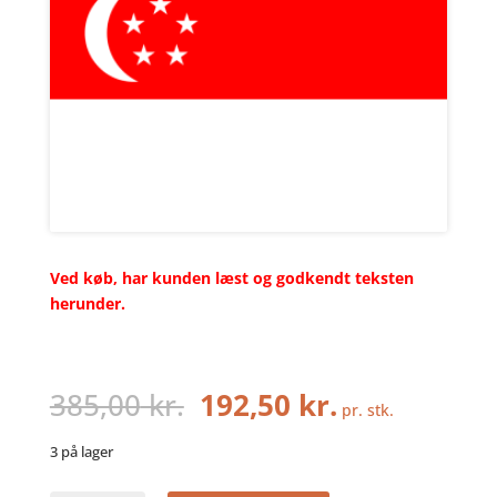
Ved køb, har kunden læst og godkendt teksten
herunder.
Den
Den
385,00
kr.
192,50
kr.
pr. stk.
oprindelige
aktuelle
pris
pris
3 på lager
var:
er: