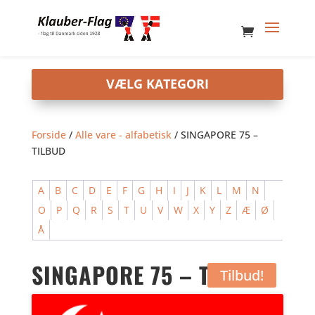
Forside
/
Alle vare - alfabetisk
/ SINGAPORE 75 –
TILBUD
A
B
C
D
E
F
G
H
I
J
K
L
M
N
O
P
Q
R
S
T
U
V
W
X
Y
Z
Æ
Ø
Å
SINGAPORE 75 – TILBUD
Tilbud!