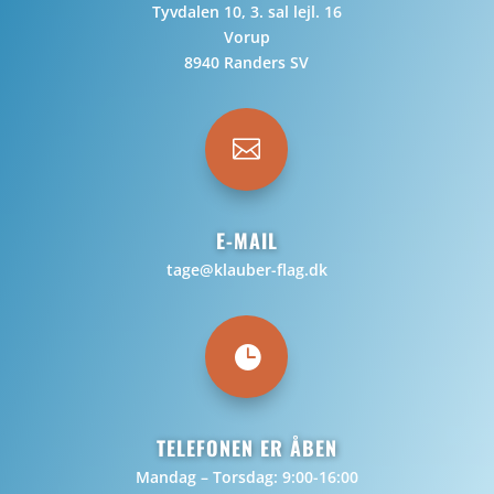
Tyvdalen 10, 3. sal lejl. 16
Vorup
8940 Randers SV

E-MAIL
tage@klauber-flag.dk

TELEFONEN ER ÅBEN
Mandag – Torsdag: 9:00-16:00