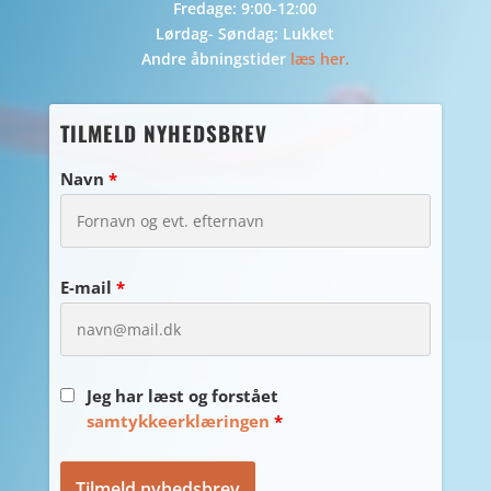
Fredage: 9:00-12:00
Lørdag- Søndag: Lukket
Andre åbningstider
læs her.
TILMELD NYHEDSBREV
Navn
*
E-mail
*
Jeg har læst og forstået
samtykkeerklæringen
*