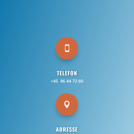

TELEFON
+45 86 44 72 60

ADRESSE