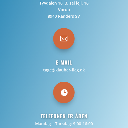
Tyvdalen 10, 3. sal lejl. 16
Vorup
8940 Randers SV

E-MAIL
tage@klauber-flag.dk

TELEFONEN ER ÅBEN
Mandag – Torsdag: 9:00-16:00