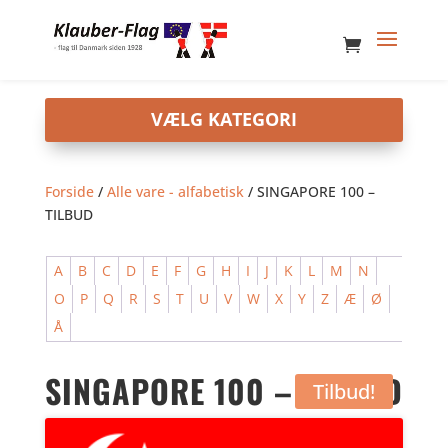
Forside
/
Alle vare - alfabetisk
/ SINGAPORE 100 –
TILBUD
A
B
C
D
E
F
G
H
I
J
K
L
M
N
O
P
Q
R
S
T
U
V
W
X
Y
Z
Æ
Ø
Å
SINGAPORE 100 – TILBUD
Tilbud!