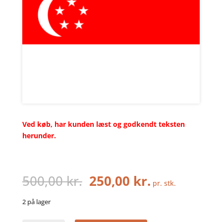
Ved køb, har kunden læst og godkendt teksten
herunder.
Den
Den
500,00
kr.
250,00
kr.
pr. stk.
oprindelige
aktuelle
pris
pris
2 på lager
var:
er: