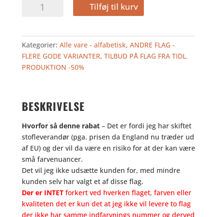
500,00
250,00
SINGAPORE
Tilføj til kurv
kr..
kr..
100
-
TILBUD
Kategorier:
Alle vare - alfabetisk
,
ANDRE FLAG -
antal
FLERE GODE VARIANTER
,
TILBUD PÅ FLAG FRA TIDL.
PRODUKTION -50%
BESKRIVELSE
Hvorfor så denne rabat
– Det er fordi jeg har skiftet
stofleverandør (pga. prisen da England nu træder ud
af EU) og der vil da være en risiko for at der kan være
små farvenuancer.
Det vil jeg ikke udsætte kunden for, med mindre
kunden selv har valgt et af disse flag.
Der er INTET
forkert ved hverken flaget, farven eller
kvaliteten det er kun det at jeg ikke vil levere to flag
der ikke har samme indfarvnings nummer og derved