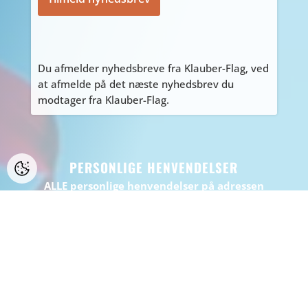
Du afmelder nyhedsbreve fra Klauber-Flag, ved
at afmelde på det næste nyhedsbrev du
modtager fra Klauber-Flag.
PERSONLIGE HENVENDELSER
ALLE personlige henvendelser på adressen
Tyvdalen 10, bedes først aftales med Tage
på
tage@klauber-flag.dk
eller 86447260, da jeg
kan være kortvarigt “ude af huset”, gå ikke
forgæves.
BEMÆRK: Der er ikke muligt at handle eller
afhente på adressen.