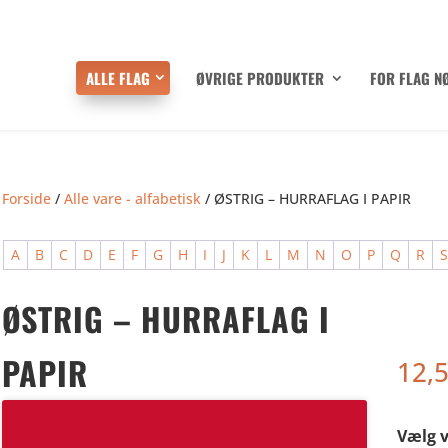
ALLE FLAG
ØVRIGE PRODUKTER
FOR FLAG N
Forside
/
Alle vare - alfabetisk
/ ØSTRIG – HURRAFLAG I PAPIR
A
B
C
D
E
F
G
H
I
J
K
L
M
N
O
P
Q
R
ØSTRIG – HURRAFLAG I
PAPIR
12,
Vælg v