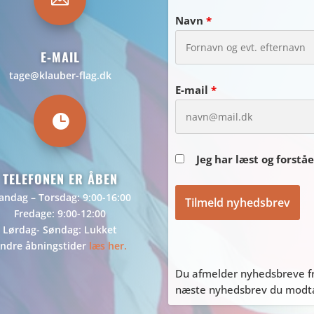
Navn
*
E-MAIL
tage@klauber-flag.dk
E-mail
*

Jeg har læst og forstå
TELEFONEN ER ÅBEN
ndag – Torsdag: 9:00-16:00
Fredage: 9:00-12:00
Lørdag- Søndag: Lukket
ndre åbningstider
læs her.
Du afmelder nyhedsbreve fr
næste nyhedsbrev du modtag