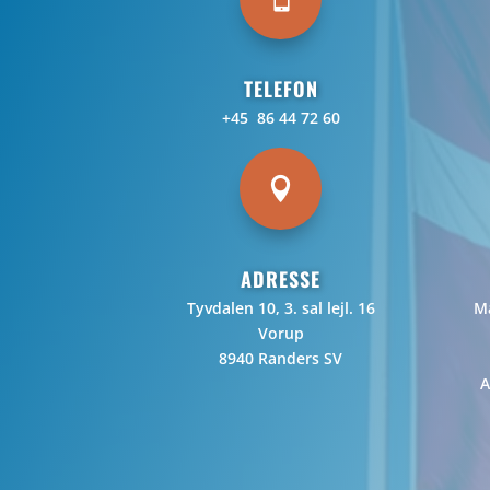
TELEFON
+45 86 44 72 60

ADRESSE
Tyvdalen 10, 3. sal lejl. 16
Ma
Vorup
8940 Randers SV
A