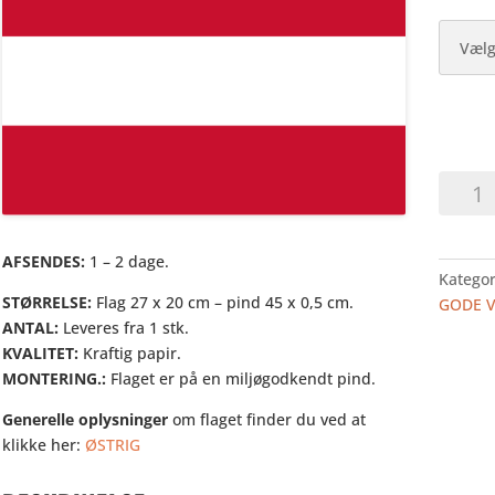
ØSTRIG
-
HURRA
I
AFSENDES:
1 – 2 dage.
Kategor
PAPIR
STØRRELSE:
Flag 27 x 20 cm – pind 45 x 0,5 cm.
GODE 
antal
ANTAL:
Leveres fra 1 stk.
KVALITET:
Kraftig papir.
MONTERING.:
Flaget er på en miljøgodkendt pind.
Generelle oplysninger
om flaget finder du ved at
klikke her:
ØSTRIG