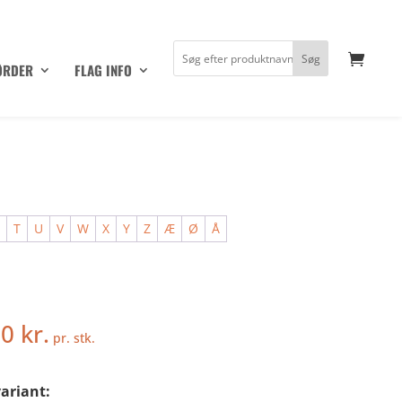
ØRDER
FLAG INFO
S
T
U
V
W
X
Y
Z
Æ
Ø
Å
50
kr.
pr. stk.
ariant: