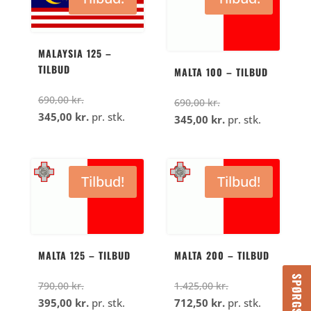
MALAYSIA 125 –
TILBUD
MALTA 100 – TILBUD
Den
690,00
kr.
Den
690,00
kr.
oprindelige
Den
345,00
kr.
pr. stk.
oprindelige
Den
345,00
kr.
pr. stk.
pris
aktuelle
pris
aktuelle
var:
pris
var:
pris
690,00
er:
690,00
er:
Tilbud!
Tilbud!
kr..
345,00
kr..
345,00
kr..
kr..
MALTA 125 – TILBUD
MALTA 200 – TILBUD
Den
Den
790,00
kr.
1.425,00
kr.
oprindelige
Den
Den
oprindelige
395,00
kr.
pr. stk.
712,50
kr.
pr. stk.