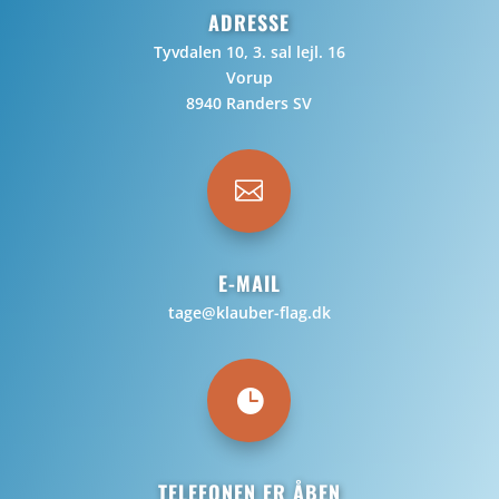
ADRESSE
Tyvdalen 10, 3. sal lejl. 16
Vorup
8940 Randers SV

E-MAIL
tage@klauber-flag.dk

TELEFONEN ER ÅBEN