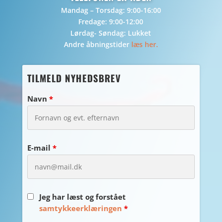
Mandag – Torsdag: 9:00-16:00
Fredage: 9:00-12:00
Lørdag- Søndag: Lukket
Andre åbningstider
læs her.
TILMELD NYHEDSBREV
Navn
*
E-mail
*
Jeg har læst og forstået
samtykkeerklæringen
*