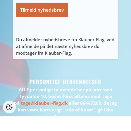
Du afmelder nyhedsbreve fra Klauber-Flag, ved
at afmelde på det næste nyhedsbrev du
modtager fra Klauber-Flag.
PERSONLIGE HENVENDELSER
ALLE personlige henvendelser på adressen
Tyvdalen 10, bedes først aftales med Tage
på
tage@klauber-flag.dk
eller 86447260, da jeg
kan være kortvarigt “ude af huset”, gå ikke
forgæves.
BEMÆRK: Der er ikke muligt at handle eller
afhente på adressen.