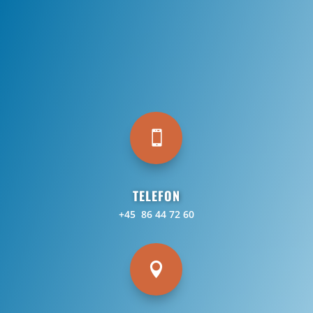

TELEFON
+45 86 44 72 60
