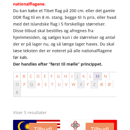
nationalflagene.
Du kan købe et Tibet flag på 200 cm. eller det gamle
DDR flag til en 8 m. stang, begge til ½ pris, eller hvad
med det Islandske flag i 5 forskellige størrelser.
Disse tilbud skal bestilles og afregnes fra
hjemmesiden, og sælges kun i de størrelser og antal
der er på lager nu, og så længe lager haves. Du skal
læse teksten der er noteret på alle nationalflagene
før køb.
Der handles efter “først til mølle” princippet.
A
B
C
D
E
F
G
H
I
J
K
L
M
N
O
P
Q
R
S
T
U
V
W
X
Y
Z
Æ
Ø
Å
Viser 5 resultater
Tilbud!
Tilbud!