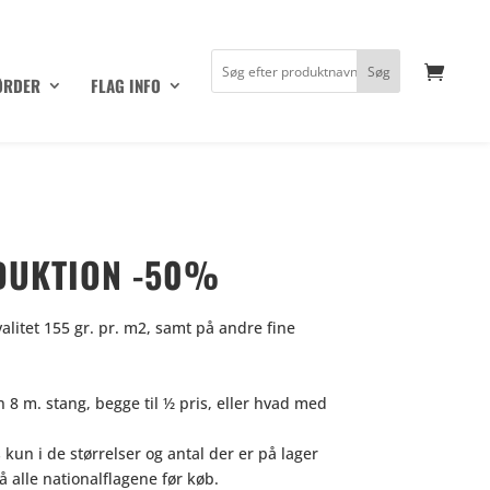
ØRDER
FLAG INFO
ODUKTION -50%
alitet 155 gr. pr. m2, samt på andre fine
n 8 m. stang, begge til ½ pris, eller hvad med
kun i de størrelser og antal der er på lager
å alle nationalflagene før køb.