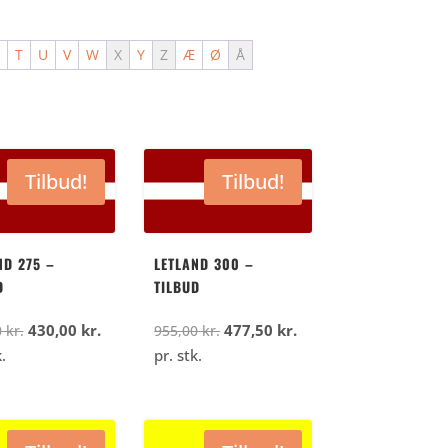
S
T
U
V
W
X
Y
Z
Æ
Ø
Å
Tilbud!
Tilbud!
ND 275 –
LETLAND 300 –
D
TILBUD
Den
Den
Den
Den
430,00
kr.
477,50
kr.
0
kr.
955,00
kr.
oprindelige
aktuelle
oprindelige
aktuelle
.
pr. stk.
pris
pris
pris
pris
var:
er:
var:
er:
860,00
430,00
955,00
477,50