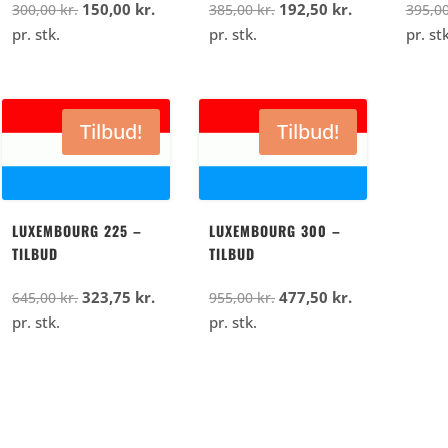
Den
Den
Den
Den
150,00
kr.
192,50
kr.
300,00
kr.
385,00
kr.
395,0
oprindelige
aktuelle
oprindelige
aktuelle
pr. stk.
pr. stk.
pr. stk
pris
pris
pris
pris
var:
er:
var:
er:
300,00
150,00
385,00
192,50
Tilbud!
Tilbud!
kr..
kr..
kr..
kr..
LUXEMBOURG 225 –
LUXEMBOURG 300 –
TILBUD
TILBUD
Den
Den
Den
Den
323,75
kr.
477,50
kr.
645,00
kr.
955,00
kr.
oprindelige
aktuelle
oprindelige
aktuelle
pr. stk.
pr. stk.
pris
pris
pris
pris
var:
er:
var:
er:
645,00
323,75
955,00
477,50
kr..
kr..
kr..
kr..