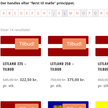
Der handles efter “først til mølle” princippet.
A
B
C
D
E
F
G
H
I
J
K
L
M
N
O
P
Q
R
Viser 14 resultater
Tilbud!
Tilbud!
LETLAND 225 –
LETLAND 250 –
LETLA
TILBUD
TILBUD
TILBU
Den
Den
Den
Den
322,50
kr.
375,00
kr.
645,00
kr.
750,00
kr.
860,0
oprindelige
aktuelle
oprindelige
aktuelle
pr. stk.
pr. stk.
pr. stk
pris
pris
pris
pris
var:
er:
var:
er:
645,00
322,50
750,00
375,00