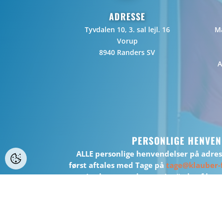
ADRESSE
Tyvdalen 10, 3. sal lejl. 16
Ma
Vorup
8940 Randers SV
A
PERSONLIGE HENVEN
ALLE personlige henvendelser på adre
først aftales med Tage på
tage@klauber-f
jeg kan være kortvarigt “ude af huse
BEMÆRK: Der er ikke muligt at handle el
WEB