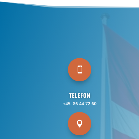

TELEFON
+45 86 44 72 60
