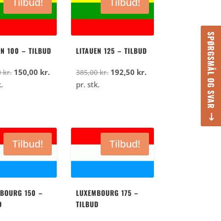
Tilbud!
Tilbud!
kr..
kr..
kr..
kr..
SPØRGSMÅL OG SVAR
EN 100 – TILBUD
LITAUEN 125 – TILBUD
Den
Den
Den
Den
150,00
kr.
192,50
kr.
0
kr.
385,00
kr.
oprindelige
aktuelle
oprindelige
aktuelle
.
pr. stk.
pris
pris
pris
pris
var:
er:
var:
er:
300,00
150,00
385,00
192,50
kr..
kr..
kr..
kr..
Tilbud!
Tilbud!
BOURG 150 –
LUXEMBOURG 175 –
D
TILBUD