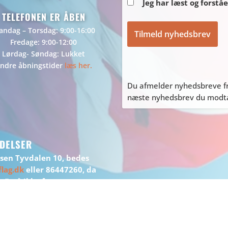
Jeg har læst og forstå
TELEFONEN ER ÅBEN
ndag – Torsdag: 9:00-16:00
Fredage: 9:00-12:00
Lørdag- Søndag: Lukket
ndre åbningstider
læs her.
Du afmelder nyhedsbreve fr
næste nyhedsbrev du modtag
DELSER
ssen Tyvdalen 10, bedes
lag.dk
eller 86447260, da
t”, gå ikke forgæves.
ler afhente på adressen.
DESIGN:
WEBBUREAUET INFOSERV
/ WEBHOTEL:
INFOSERV HOS