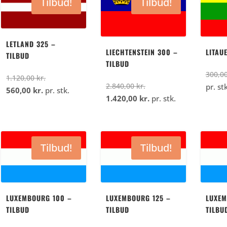
Tilbud!
Tilbud!
kr..
kr..
kr..
kr..
LETLAND 325 –
LIECHTENSTEIN 300 –
LITAU
TILBUD
TILBUD
300,0
Den
1.120,00
kr.
Den
2.840,00
kr.
pr. stk
Den
oprindelige
560,00
kr.
pr. stk.
oprindelige
Den
1.420,00
kr.
pr. stk.
aktuelle
pris
pris
aktuelle
pris
var:
var:
pris
er:
1.120,00
2.840,00
er:
560,00
kr..
Tilbud!
Tilbud!
kr..
1.420,00
kr..
kr..
LUXEMBOURG 100 –
LUXEMBOURG 125 –
LUXEM
TILBUD
TILBUD
TILBU