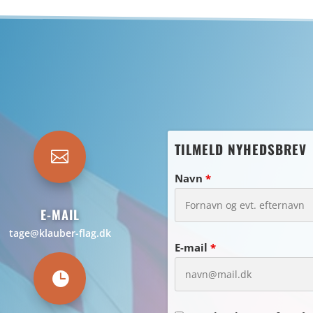
TILMELD NYHEDSBREV

Navn
*
E-MAIL
tage@klauber-flag.dk
E-mail
*
