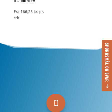
U – UNIFORM
Fra
166,25
kr.
pr.
stk.
SPØRGSMÅL OG SVAR
