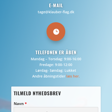
E-MAIL
tage@klauber-flag.dk

TELEFONEN ER ÅBEN
Mandag – Torsdag: 9:00-16:00
Fredage: 9:00-12:00
Lørdag- Søndag: Lukket
Andre åbningstider
læs her.
TILMELD NYHEDSBREV
Navn
*