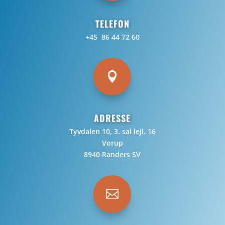
TELEFON
+45 86 44 72 60

ADRESSE
Tyvdalen 10, 3. sal lejl. 16
Vorup
8940 Randers SV
