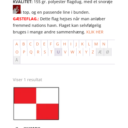
KVALITET:
155 gr. polyester flagdug, med et snorøje
i top, og en passende line i bunden.
GÆSTEFLAG.:
Dette flag hejses når man anløber
fremmed nations havn. Flaget kan selvfølgelig
bruges i mange andre sammenhæng.
KLIK HER
A
B
C
D
E
F
G
H
I
J
K
L
M
N
O
P
Q
R
S
T
U
V
W
X
Y
Z
Æ
Ø
Å
Viser 1 resultat