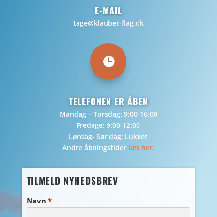
E-MAIL
tage@klauber-flag.dk

TELEFONEN ER ÅBEN
Mandag – Torsdag: 9:00-16:00
Fredage: 9:00-12:00
Lørdag- Søndag: Lukket
Andre åbningstider
læs her.
TILMELD NYHEDSBREV
Navn
*