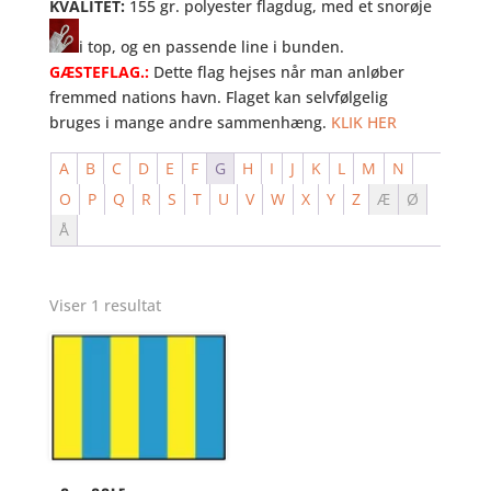
KVALITET:
155 gr. polyester flagdug, med et snorøje
i top, og en passende line i bunden.
GÆSTEFLAG.:
Dette flag hejses når man anløber
fremmed nations havn. Flaget kan selvfølgelig
bruges i mange andre sammenhæng.
KLIK HER
A
B
C
D
E
F
G
H
I
J
K
L
M
N
O
P
Q
R
S
T
U
V
W
X
Y
Z
Æ
Ø
Å
Viser 1 resultat