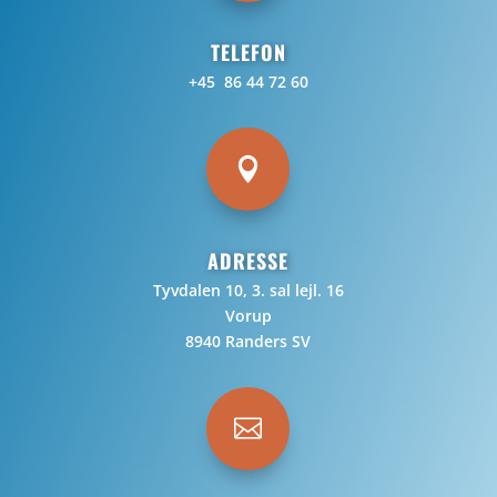
TELEFON
+45 86 44 72 60

ADRESSE
Tyvdalen 10, 3. sal lejl. 16
Vorup
8940 Randers SV
