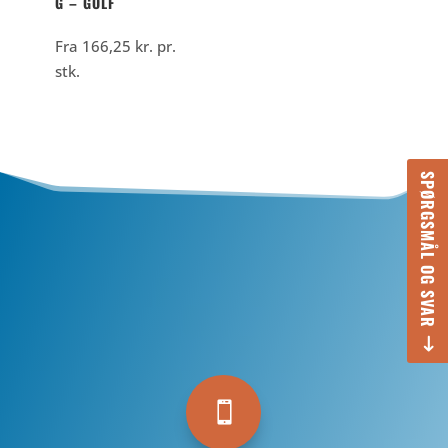
G – GOLF
Fra
166,25
kr.
pr.
stk.
SPØRGSMÅL OG SVAR
