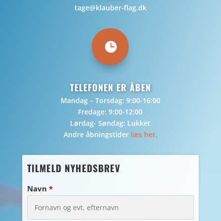
tage@klauber-flag.dk

TELEFONEN ER ÅBEN
Mandag – Torsdag: 9:00-16:00
Fredage: 9:00-12:00
Lørdag- Søndag: Lukket
Andre åbningstider
læs her.
TILMELD NYHEDSBREV
Navn
*