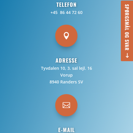
TELEFON
SPØRGSMÅL OG SVAR
+45 86 44 72 60

ADRESSE
Tyvdalen 10, 3. sal lejl. 16
Vorup
8940 Randers SV

E-MAIL