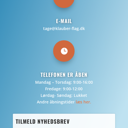
E-MAIL
tage@klauber-flag.dk

TELEFONEN ER ÅBEN
Mandag – Torsdag: 9:00-16:00
Fredage: 9:00-12:00
Lørdag- Søndag: Lukket
Andre åbningstider
læs her.
TILMELD NYHEDSBREV