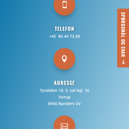

SPØRGSMÅL OG SVAR
TELEFON
+45 86 44 72 60

ADRESSE
Tyvdalen 10, 3. sal lejl. 16
Vorup
8940 Randers SV
