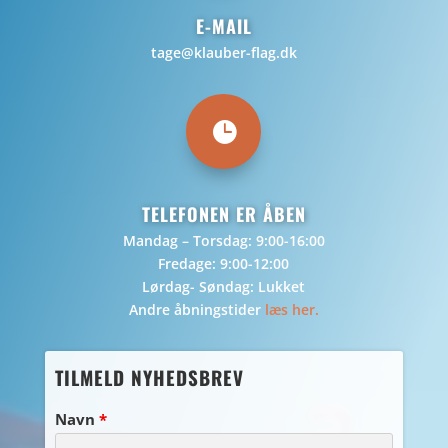
E-MAIL
tage@klauber-flag.dk

TELEFONEN ER ÅBEN
Mandag – Torsdag: 9:00-16:00
Fredage: 9:00-12:00
Lørdag- Søndag: Lukket
Andre åbningstider
læs her.
TILMELD NYHEDSBREV
Navn
*