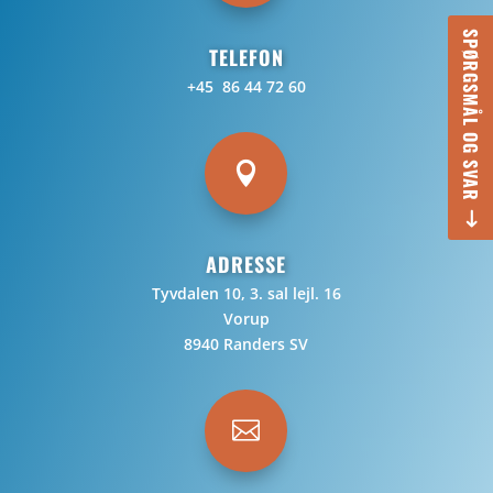
SPØRGSMÅL OG SVAR
TELEFON
+45 86 44 72 60

ADRESSE
Tyvdalen 10, 3. sal lejl. 16
Vorup
8940 Randers SV
