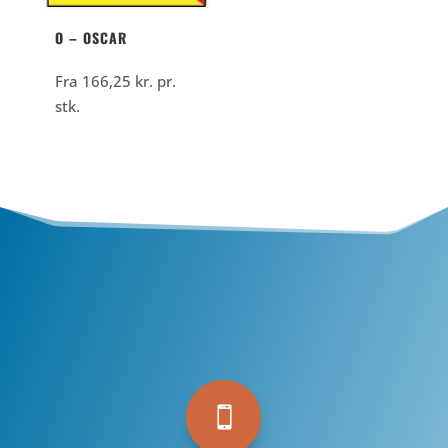
O – OSCAR
Fra
166,25
kr.
pr.
stk.
