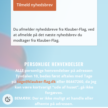
Du afmelder nyhedsbreve fra Klauber-Flag, ved
at afmelde på det næste nyhedsbrev du
modtager fra Klauber-Flag.
PERSONLIGE HENVENDELSER
ALLE personlige henvendelser på adressen
Tyvdalen 10, bedes først aftales med Tage
på
tage@klauber-flag.dk
eller 86447260, da jeg
kan være kortvarigt “ude af huset”, gå ikke
forgæves.
BEMÆRK: Der er ikke muligt at handle eller
afhente på adressen.