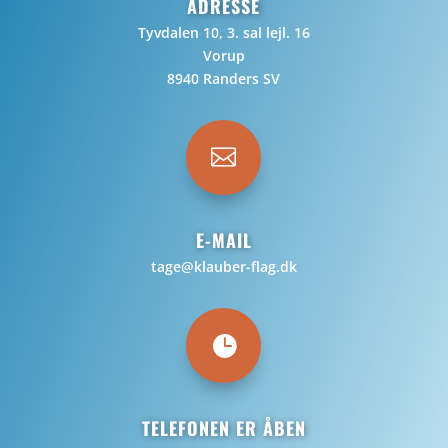
ADRESSE
Tyvdalen 10, 3. sal lejl. 16
Vorup
8940 Randers SV

E-MAIL
tage@klauber-flag.dk

TELEFONEN ER ÅBEN