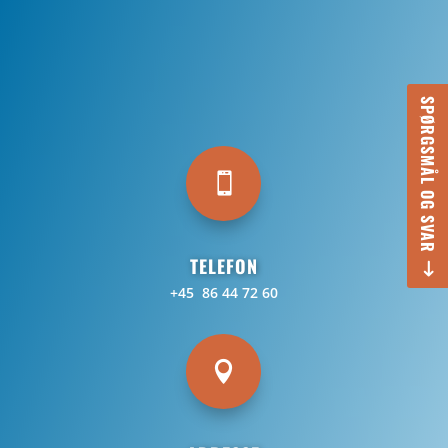
SPØRGSMÅL OG SVAR

TELEFON
+45 86 44 72 60
