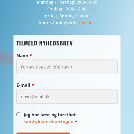
Mandag – Torsdag: 9:00-16:00
Fredage: 9:00-12:00
Lørdag- Søndag: Lukket
Andre åbningstider
læs her.
TILMELD NYHEDSBREV
Navn
*
E-mail
*
Jeg har læst og forstået
samtykkeerklæringen
*