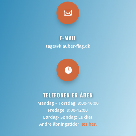

E-MAIL
tage@klauber-flag.dk

TELEFONEN ER ÅBEN
Mandag – Torsdag: 9:00-16:00
Fredage: 9:00-12:00
Lørdag- Søndag: Lukket
Andre åbningstider
læs her.