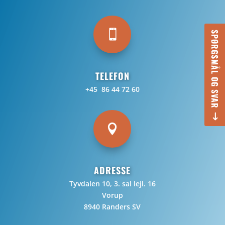

SPØRGSMÅL OG SVAR
TELEFON
+45 86 44 72 60

ADRESSE
Tyvdalen 10, 3. sal lejl. 16
Vorup
8940 Randers SV