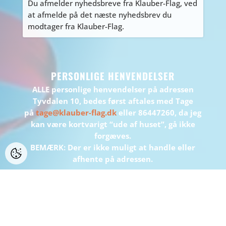
Du afmelder nyhedsbreve fra Klauber-Flag, ved
at afmelde på det næste nyhedsbrev du
modtager fra Klauber-Flag.
PERSONLIGE HENVENDELSER
ALLE personlige henvendelser på adressen
Tyvdalen 10, bedes først aftales med Tage
på
tage@klauber-flag.dk
eller 86447260, da jeg
kan være kortvarigt “ude af huset”, gå ikke
forgæves.
BEMÆRK: Der er ikke muligt at handle eller
afhente på adressen.
WEBDESIGN:
WEBBUREAUET INFOSERV
/ WEBHOTEL:
INFOSERV
HOSTING