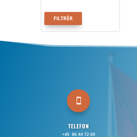
FILTRÉR

TELEFON
+45 86 44 72 60