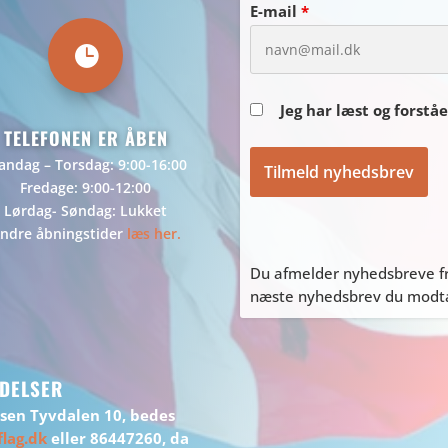
E-mail
*

Jeg har læst og forstå
TELEFONEN ER ÅBEN
ndag – Torsdag: 9:00-16:00
Fredage: 9:00-12:00
Lørdag- Søndag: Lukket
ndre åbningstider
læs her.
Du afmelder nyhedsbreve fr
næste nyhedsbrev du modtag
DELSER
ssen Tyvdalen 10, bedes
lag.dk
eller 86447260, da