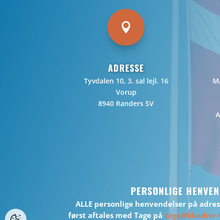

ADRESSE
Tyvdalen 10, 3. sal lejl. 16
Ma
Vorup
8940 Randers SV
A
PERSONLIGE HENVEN
ALLE personlige henvendelser på adre
først aftales med Tage på
tage@klauber-f