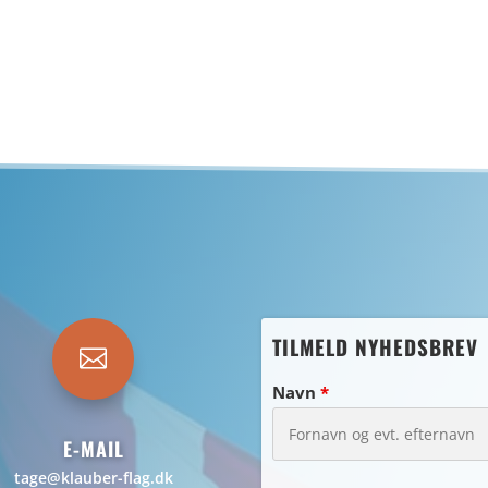
TILMELD NYHEDSBREV

Navn
*
E-MAIL
tage@klauber-flag.dk