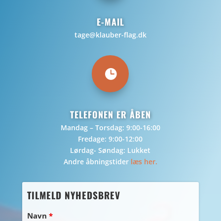
E-MAIL
tage@klauber-flag.dk

TELEFONEN ER ÅBEN
Mandag – Torsdag: 9:00-16:00
Fredage: 9:00-12:00
Lørdag- Søndag: Lukket
Andre åbningstider
læs her.
TILMELD NYHEDSBREV
Navn
*