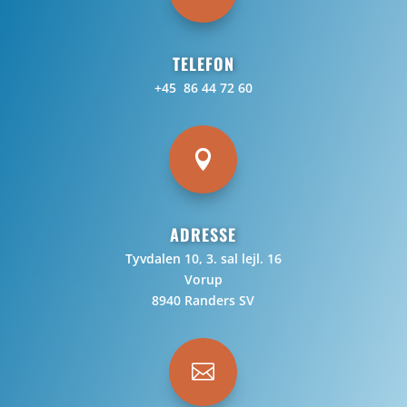
TELEFON
+45 86 44 72 60

ADRESSE
Tyvdalen 10, 3. sal lejl. 16
Vorup
8940 Randers SV
