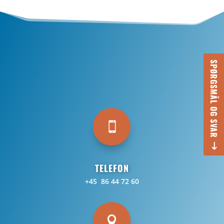
SPØRGSMÅL OG SVAR

TELEFON
+45 86 44 72 60
