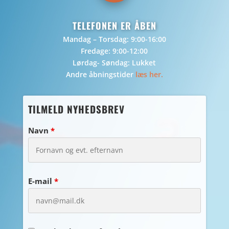
TELEFONEN ER ÅBEN
Mandag – Torsdag: 9:00-16:00
Fredage: 9:00-12:00
Lørdag- Søndag: Lukket
Andre åbningstider
læs her.
TILMELD NYHEDSBREV
Navn
*
E-mail
*