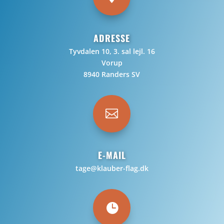
ADRESSE
Tyvdalen 10, 3. sal lejl. 16
Vorup
8940 Randers SV

E-MAIL
tage@klauber-flag.dk
