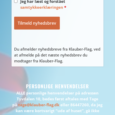
Jeg har læst og forstået
samtykkeerklæringen
*
Du afmelder nyhedsbreve fra Klauber-Flag, ved
at afmelde på det næste nyhedsbrev du
modtager fra Klauber-Flag.
PERSONLIGE HENVENDELSER
ALLE personlige henvendelser på adressen
Tyvdalen 10, bedes først aftales med Tage
på
tage@klauber-flag.dk
eller 86447260, da jeg
kan være kortvarigt “ude af huset”, gå ikke